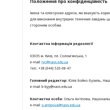
Положення про конфіденційність
Імена та електронні адреси, які вказують кор
для виконання внутрішніх технічних завдань 
стороннім особам.
Контактна інформація редколегії
03035 м. Київ, пл. Солом'янська, 1
е-mail:
rvc@navs.edu.ua
тел.: +38 (044) 520-08-47
Головний редактор:
Юлія Бойко-Бузиль, Наці
е-mail:
b-byy@navs.edu.ua
Контактна особа:
Ольга Антіпова, Національн
е-mail:
о
.antipova@navs.edu.ua