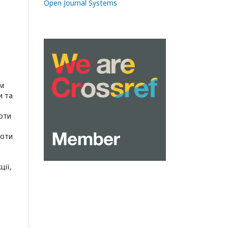
Open Journal Systems
ам
и та
оти
боти
ції,