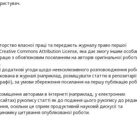
ористувач.
торство власної праці та передають журналу право першої
ї Creative Commons Attribution License, яка дає змогу іншим особ
ацю з обов’язковим посиланням на авторів оригінальної робот
.
ні додаткові угоди щодо неексклюзивного розповсюдження роб
ікована в журналі (наприклад, розміщувати статтю в репозитарії
графії), за умови збереження посилання на першу публікацію ро
озміщення авторами в Інтернеті (наприклад, у електронних
сайтах) рукопису статті як до подання цього рукопису до редак
ння, оскільки це сприяє продуктивній науковій дискусії та
динаміку цитування опублікованої роботи.