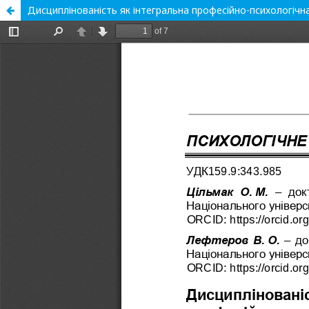
Дисциплінованість як інтегральна професійно-психологічна