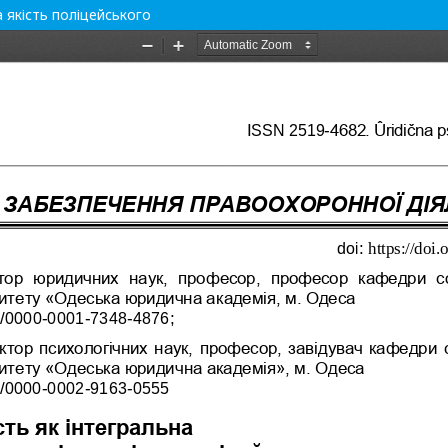
 якість поліцейського