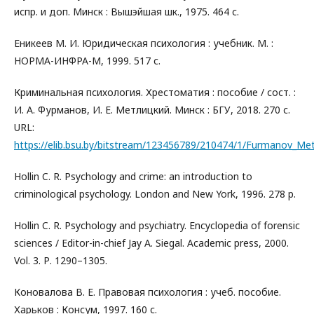
испр. и доп. Минск : Вышэйшая шк., 1975. 464 с.
Еникеев М. И. Юридическая психология : учебник. М. :
НОРМА-ИНФРА-М, 1999. 517 с.
Криминальная психология. Хрестоматия : пособие / сост. :
И. А. Фурманов, И. Е. Метлицкий. Минск : БГУ, 2018. 270 с.
URL:
https://elib.bsu.by/bitstream/123456789/210474/1/Furmanov_Metl
Hollin C. R. Psychology and crime: an introduction to
criminological psychology. London and New York, 1996. 278 p.
Hollin C. R. Psychology and psychiatry. Encyclopedia of forensic
sciences / Editor-in-chief Jay A. Siegal. Academic press, 2000.
Vol. 3. Р. 1290–1305.
Коновалова В. Е. Правовая психология : учеб. пособие.
Харьков : Консум, 1997. 160 с.