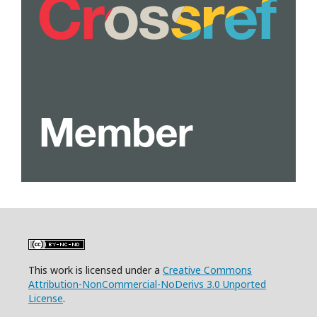
This work is licensed under a
Creative Commons
Attribution-NonCommercial-NoDerivs 3.0 Unported
License
.