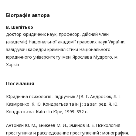
Біографія автора
В. Шепітько
доктор юридичних наук, професор, дійсний член
(академік) Національної академії правових наук України,
завідувач кафедри криміналістики Національного
юридичного університету імені Ярослава Мудрого, м.
Харків
Посилання
Юридична психологія : підручник / [В. Г. Андросюк, Л. І.
Казміренко, Я. Ю. Кондратьєв та ін.] ; за заг. ред. Я. Ю.
Кондратьєва. Київ : Ін Юре, 1999. 352 с.
Антонян Ю. М., Еникеев М. И., Эминов В. Е. Психология
преступника и расследование преступлений : монография.