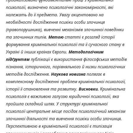
психології, визначено психологічні закономірності, які
належать до її предмета. Увагу акцентовано на
необхідності дослідження психіки особи злочинця
(правопорушника), вивченні механізмів злочинної поведінки
та злочинних типів.
Метою
статті є розгляд історії
формування кримінальної психології та її сучасного стану в
Україні й інших країнах Європи.
Методологічним
підґрунтям
публікації є використання філософських методів
пізнання, історичного, порівняльного й низки психологічних
методів дослідження.
Наукова новизна
полягає в
комплексному дослідженні проблем кримінальної психології,
історії її становлення та розвитку.
Висновки.
Кримінальна
психологія є важливою галуззю юридичної психології, яка
пройшла складний шлях. У структурі кримінальної
психології центральне місце посідає психологічний механізм
злочинної діяльності та вивчення психіки особи злочинця.
Перспективною в кримінальній психології є типізація