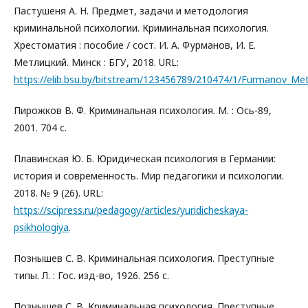
Пастушеня А. Н. Предмет, задачи и методология
криминальной психологии. Криминальная психология.
Хрестоматия : пособие / сост. И. А. Фурманов, И. Е.
Метлицкий. Минск : БГУ, 2018. URL:
https://elib.bsu.by/bitstream/123456789/210474/1/Furmanov_Metl
Пирожков В. Ф. Криминальная психология. М. : Ось-89,
2001. 704 с.
Плавинская Ю. Б. Юридическая психология в Германии:
история и современность. Мир педагогики и психологии.
2018. № 9 (26). URL:
https://scipress.ru/pedagogy/articles/yuridicheskaya-
psikhologiya
.
Познышев С. В. Криминальная психология. Преступные
типы. Л. : Гос. изд-во, 1926. 256 с.
Познышев С. В. Криминальная психология. Преступные