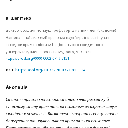
В. Шепітько
доктор юридичних наук, професор, дійсний член (академік)
Національної академії правових наук України, завідувач
кафедри криміналістики Національного юридичного
університету імені Ярослава Мудрого, м. Харків
https://orcid.org/0000-0002-0719-2151
https://doi.org/10.33270/03212801.14
DOI:
Анотація
Стаття присвячена історії становлення, розвитку й
сучасному стану кримінальної психології як окремої галузі
юридичної психології. Висвітлено історичну генезу, етапи
формування та наукові школи кримінальної психології.
Проаналізовано фундаментальні праці з кримінальної