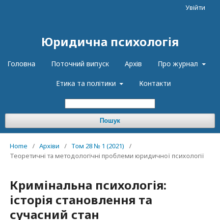
Увійти
Юридична психологія
Головна
Поточний випуск
Архів
Про журнал
Етика та політики
Контакти
Пошук
Home
/
Архіви
/
Том 28 № 1 (2021)
/
Теоретичні та методологічні проблеми юридичної психології
Кримінальна психологія:
історія становлення та
сучасний стан