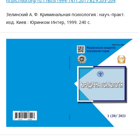
https://doi.org/10.17803/1994-1471.2017.82.9.203-209
.
Зелинский А. Ф. Криминальная психология : науч.-практ.
изд. Киев : Юринком Интер, 1999. 240 с.