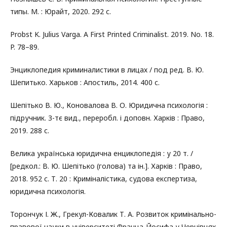
типы. М. : Юрайт, 2020. 292 с.
Probst K. Julius Varga. A First Printed Criminalist. 2019. No. 18.
P. 78–89.
Энциклопедия криминалистики в лицах / под ред. В. Ю.
Шепитько. Харьков : Апостиль, 2014. 400 с.
Шепітько В. Ю., Коновалова В. О. Юридична психологія :
підручник. 3-тє вид., переробл. і доповн. Харків : Право,
2019. 288 с.
Велика українська юридична енциклопедія : у 20 т. /
[редкол.: В. Ю. Шепітько (голова) та ін.]. Харків : Право,
2018. 952 с. Т. 20 : Криміналістика, судова експертиза,
юридична психологія.
Торончук І. Ж., Грекул-Ковалик Т. А. Розвиток кримінально-
правової науки в університеті Франца-Йосифа у Чернівцях