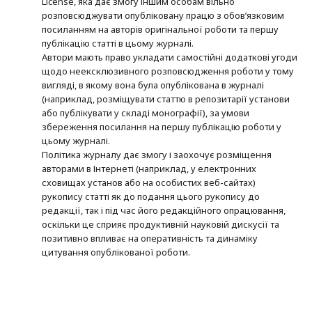
License, яка дає змогу іншим особам вільно
розповсюджувати опубліковану працю з обов’язковим
посиланням на авторів оригінальної роботи та першу
публікацію статті в цьому журналі.
Автори мають право укладати самостійні додаткові угоди
щодо неексклюзивного розповсюдження роботи у тому
вигляді, в якому вона була опублікована в журналі
(наприклад, розміщувати статтю в репозитарії установи
або публікувати у складі монографії), за умови
збереження посилання на першу публікацію роботи у
цьому журналі.
Політика журналу дає змогу і заохочує розміщення
авторами в Інтернеті (наприклад, у електронних
сховищах установ або на особистих веб-сайтах)
рукопису статті як до подання цього рукопису до
редакції, так і під час його редакційного опрацювання,
оскільки це сприяє продуктивній науковій дискусії та
позитивно впливає на оперативність та динаміку
цитування опублікованої роботи.