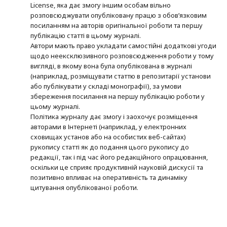
License, яка дає змогу іншим особам вільно
розповсюджувати опубліковану працю з обов’язковим
посиланням на авторів оригінальної роботи та першу
публікацію статті в цьому журналі.
Автори мають право укладати самостійні додаткові угоди
щодо неексклюзивного розповсюдження роботи у тому
вигляді, в якому вона була опублікована в журналі
(наприклад, розміщувати статтю в репозитарії установи
або публікувати у складі монографії), за умови
збереження посилання на першу публікацію роботи у
цьому журналі.
Політика журналу дає змогу і заохочує розміщення
авторами в Інтернеті (наприклад, у електронних
сховищах установ або на особистих веб-сайтах)
рукопису статті як до подання цього рукопису до
редакції, так і під час його редакційного опрацювання,
оскільки це сприяє продуктивній науковій дискусії та
позитивно впливає на оперативність та динаміку
цитування опублікованої роботи.