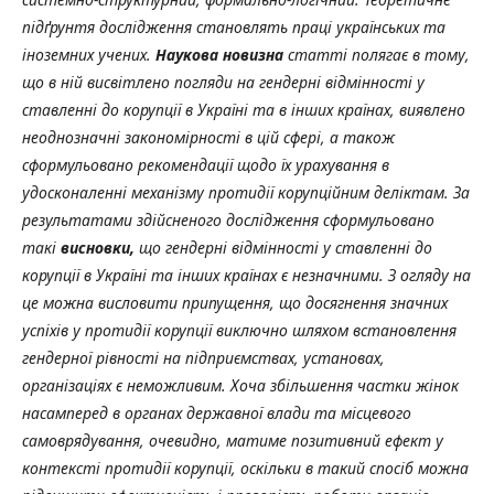
підґрунтя дослідження становлять праці українських та
іноземних учених.
Наукова новизна
статті полягає в тому,
що в ній висвітлено погляди на гендерні відмінності у
ставленні до корупції в Україні та в інших країнах, виявлено
неоднозначні закономірності в цій сфері, а також
сформульовано рекомендації щодо їх урахування в
удосконаленні механізму протидії корупційним деліктам. За
результатами здійсненого дослідження сформульовано
такі
висновки,
що гендерні відмінності у ставленні до
корупції в Україні та інших країнах є незначними. З огляду на
це можна висловити припущення, що досягнення значних
успіхів у протидії корупції виключно шляхом встановлення
гендерної рівності на підприємствах, установах,
організаціях є неможливим. Хоча збільшення частки жінок
насамперед в органах державної влади та місцевого
самоврядування, очевидно, матиме позитивний ефект у
контексті протидії корупції, оскільки в такий спосіб можна