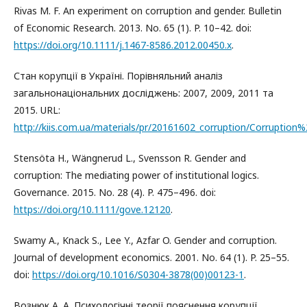
Rivas M. F. An experiment on corruption and gender. Bulletin
of Economic Research. 2013. No. 65 (1). P. 10–42. doi:
https://doi.org/10.1111/j.1467-8586.2012.00450.x
.
Стан корупції в Україні. Порівняльний аналіз
загальнонаціональних досліджень: 2007, 2009, 2011 та
2015. URL:
http://kiis.com.ua/materials/pr/20161602_corruption/Corrupti
Stensöta H., Wängnerud L., Svensson R. Gender and
corruption: The mediating power of institutional logics.
Governance. 2015. No. 28 (4). P. 475–496. doi:
https://doi.org/10.1111/gove.12120
.
Swamy A., Knack S., Lee Y., Azfar O. Gender and corruption.
Journal of development economics. 2001. No. 64 (1). P. 25–55.
doi:
https://doi.org/10.1016/S0304-3878(00)00123-1
.
Вознюк А. А. Психологічні теорії пояснення корупції.