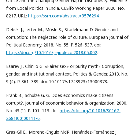
Office and the Changing Gender Gap in Dishonesty: Evidence
from Local Politics in India. CESifo Working Paper. 2020. No.
8217. URL:
https://ssrn.com/abstract=3576294
.
Debski J., Jetter M., Mösle S., Stadelmann D. Gender and
corruption: The neglected role of culture. European Journal of
Political Economy. 2018. No. 55. P. 526–537. doi:
https://doi.org/10.1016/j.ejpoleco.2018.05.002
.
Esarey J., Chirillo G. «Fairer sex» or purity myth? Corruption,
gender, and institutional context. Politics & Gender. 2013. No.
9 (4). P. 361–389. doi: 10.1017/s1743923x13000378.
Frank B., Schulze G. G. Does economics make citizens
corrupt?. Journal of economic behavior & organization. 2000.
No. 43 (1). P. 101–113. doi:
https://doi.org/10.1016/S0167-
2681(00)00111-6
.
Gras-Gil E., Moreno-Enguix MdR, Henández-Fernández J.