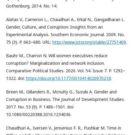
Gothenburg. 2014. No. 14.
Alatas V., Cameron L., Chaudhuri A., Erkal N., Gangadharan L.
Gender, Culture, and Corruption: Insights from an
Experimental Analysis. Southern Economic Journal. 2009. No.
75 (3). P. 663–680. URL:
http://www.jstor.org/stable/27751409
.
Bauhr M., Charron N. Will women executives reduce
corruption? Marginalization and network inclusion.
Comparative Political Studies. 2020. Vol. 54. Issue 7. P. 1292–
1322. doi:
https://doi.org/10.1177/0010414020970218
.
Breen M., Gillanders R., Mcnulty G., Suzuki A. Gender and
Corruption in Business. The Journal of Development Studies.
2017. No. 53 (9). P. 1486–1501. doi:
10.1080/00220388.2016.1234036.
Chaudhuri A., Iversen V., Jensenius F. R., Pushkar M. Time in