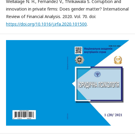
Wellalage N. H., Fernandez V., Thrikawala S. Corruption and
innovation in private firms: Does gender matter? International
Review of Financial Analysis. 2020. Vol. 70. doi:
https://doi.org/10.1016/j.irfa.2020.101500
.