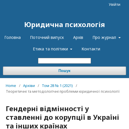
Увійти
Юридична психологія
Головна
Поточний випуск
Архів
Про журнал
Етика та політики
Контакти
Пошук
Home
/
Архіви
/
Том 28 № 1 (2021)
/
Теоретичні та методологічні проблеми юридичної психології
Гендерні відмінності у
ставленні до корупції в Україні
та інших країнах