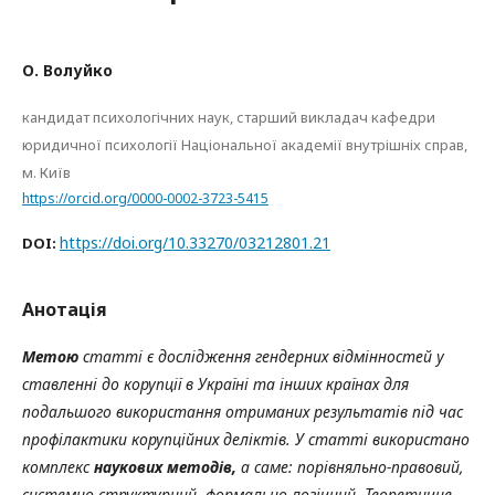
О. Волуйко
кандидат психологічних наук, старший викладач кафедри
юридичної психології Національної академії внутрішніх справ,
м. Київ
https://orcid.org/0000-0002-3723-5415
https://doi.org/10.33270/03212801.21
DOI:
Анотація
Метою
статті є дослідження гендерних відмінностей у
ставленні до корупції в Україні та інших країнах для
подальшого використання отриманих результатів під час
профілактики корупційних деліктів.
У статті використано
комплекс
наукових методів,
а саме: порівняльно-правовий,
системно-структурний, формально-логічний. Теоретичне