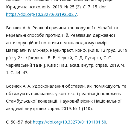
Юридична психологія. 2019. № 25 (2). С. 7–15. doi:
https://doi.org/10.33270/03192502.7
.
Вознюк А. А. Реальні причини топ-корупції в Україні та
нереальні способи протидії їй. Реалізація державної
антикорупційної політики в міжнародному вимірі :
матеріали ІV Міжнар. наук.-практ. конф. (Київ, 12 груд. 2019
р.) : у 2 ч. / [редкол.: В. В. Чернєй, С. Д. Гусарєв, С. С.
Чернявський та ін.]. Київ : Нац. акад. внутр. справ, 2019. Ч.
1. С. 44–47.
Вознюк А. А. Удосконалення обставин, які пом’якшують та
обтяжують покарання, у контексті реалізації положень
Стамбульської конвенції. Науковий вісник Національної
академії внутрішніх справ. 2019. № 1 (110).
С. 50–57. doi:
https://doi.org/10.33270/01191101.50
.