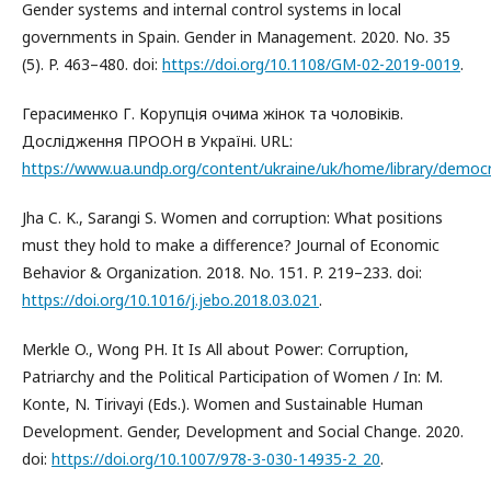
Gender systems and internal control systems in local
governments in Spain. Gender in Management. 2020. No. 35
(5). P. 463–480. doi:
https://doi.org/10.1108/GM-02-2019-0019
.
Герасименко Г. Корупція очима жінок та чоловіків.
Дослідження ПРООН в Україні. URL:
https://www.ua.undp.org/content/ukraine/uk/home/library/demo
Jha C. K., Sarangi S. Women and corruption: What positions
must they hold to make a difference? Journal of Economic
Behavior & Organization. 2018. No. 151. P. 219–233. doi:
https://doi.org/10.1016/j.jebo.2018.03.021
.
Merkle O., Wong PH. It Is All about Power: Corruption,
Patriarchy and the Political Participation of Women / In: M.
Konte, N. Tirivayi (Eds.). Women and Sustainable Human
Development. Gender, Development and Social Change. 2020.
doi:
https://doi.org/10.1007/978-3-030-14935-2_20
.