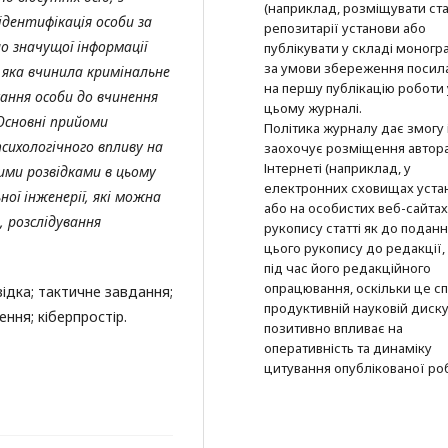
(наприклад, розміщувати ста
ідентифікація особи за
репозитарії установи або
 значущої інформації
публікувати у складі моногра
за умови збереження посил
 яка вчинила кримінальне
на першу публікацію роботи 
ання особи до вчинення
цьому журналі.
 Основні прийоми
Політика журналу дає змогу 
психологічного впливу на
заохочує розміщення автор
Інтернеті (наприклад, у
вими розвідками в цьому
електронних сховищах уста
ної інженерії, які можна
або на особистих веб-сайтах
 розслідування
рукопису статті як до подан
цього рукопису до редакції, 
під час його редакційного
опрацювання, оскільки це с
відка; тактичне завдання;
продуктивній науковій дискус
ння; кіберпростір.
позитивно впливає на
оперативність та динаміку
цитування опублікованої ро