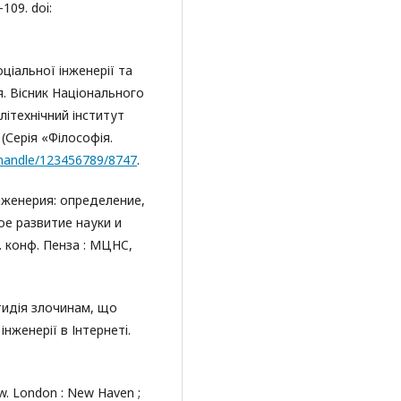
109. doi:
ціальної інженерії та
я. Вісник Національного
літехнічний інститут
. (Серія «Філософія.
a/handle/123456789/8747
.
инженерия: определение,
е развитие науки и
т. конф. Пенза : МЦНC,
отидія злочинам, що
нженерії в Інтернетi.
aw. London : New Haven ;