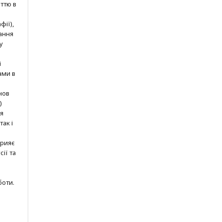
ттю в
фії),
ання
у
і
ами в
нов
)
ня
так і
прияє
ії та
боти.