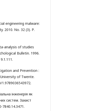
cial engineering malware:
y. 2010. No. 32 (3). Р.
ta-analysis of studies
hological Bulletin. 1996.
9.1.111.
tigation and Prevention :
 University of Twente.
90/1.9789036543972.
ціальна інженерія як
них систем. Захист
0-7840.14.3471.