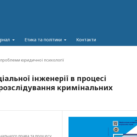
урнал
Етика та політики
Контакти
 проблеми юридичної психології
альної інженерії в процесі
 розслідування кримінальних
ального права та процесу