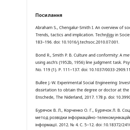
Посилання
Abraham S., Chengalur-Smith I. An overview of so
Trends, tactics and implication. Technjljgy in Societ
183–196. doi: 10.1016/j.techsoc.2010.07.001.
Bond R., Smith P. B. Culture and conformity: A me
using asch’s (1952b, 1956) line judgment task. Psyc
No. 119 (1). Р. 111–137. doi: 10.1037/0033-2909.11
Bullee J.-W. Experimental Social Engineering: Inves
dissirtation to obtain the degree or doctor at the
Enschede, The Niderland, 2017. 178 p. doi: 10.39
Бурячок В. Л., Корченко О. Г., Бурячок Л. В. Со
метод розвідки інформаційно-телекомунікацій
інформації. 2012. № 4. C. 5–12. doi :10.18372/241