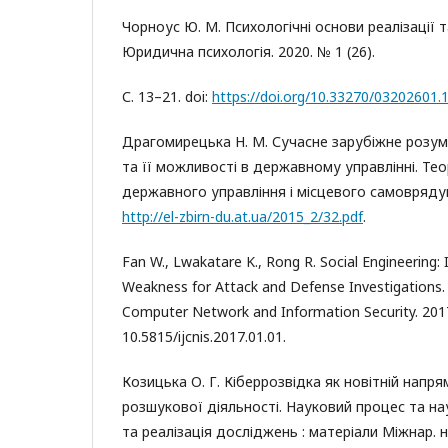
Чорноус Ю. М. Психологічні основи реалізації 
Юридична психологія. 2020. № 1 (26).
С. 13–21. doi:
https://doi.org/10.33270/03202601.
Драгомирецька Н. М. Сучасне зарубіжне розумі
та її можливості в державному управлінні. Тео
державного управління і місцевого самоврядув
http://el-zbirn-du.at.ua/2015_2/32.pdf
.
Fan W., Lwakatare K., Rong R. Social Engineering
Weakness for Attack and Defense Investigations. I
Computer Network and Information Security. 2017. 
10.5815/ijcnis.2017.01.01.
Козицька О. Г. Кіберрозвідка як новітній напр
розшукової діяльності. Науковий процес та на
та реалізація досліджень : матеріали Міжнар. н