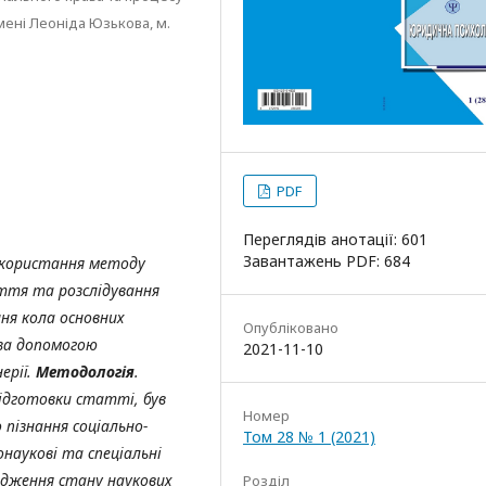
мені Леоніда Юзькова, м.
PDF
Переглядів анотації: 601
Завантажень PDF: 684
икористання методу
риття та розслідування
ня кола основних
Опубліковано
 за допомогою
2021-11-10
ерії.
Методологія
.
ідготовки статті, був
Номер
пізнання соціально-
Том 28 № 1 (2021)
онаукові та спеціальні
ідження стану наукових
Розділ