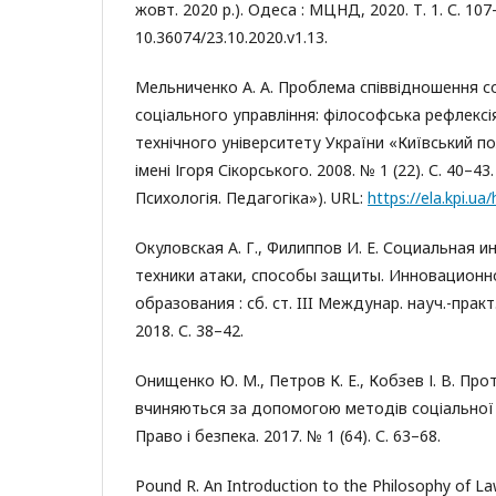
жовт. 2020 р.). Одеса : МЦНД, 2020. Т. 1. С. 107–
10.36074/23.10.2020.v1.13.
Мельниченко А. А. Проблема співвідношення со
соціального управління: філософська рефлексі
технічного університету України «Київський по
імені Ігоря Сікорського. 2008. № 1 (22). С. 40–43
Психологія. Педагогіка»). URL:
https://ela.kpi.u
Окуловская А. Г., Филиппов И. Е. Социальная 
техники атаки, способы защиты. Инновационно
образования : сб. ст. III Междунар. науч.-прак
2018. С. 38–42.
Онищенко Ю. М., Петров К. Е., Кобзев І. В. Пр
вчиняються за допомогою методів соціальної і
Право і безпека. 2017. № 1 (64). С. 63–68.
Pound R. An Introduction to the Philosophy of L