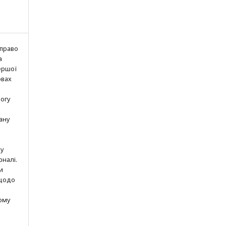
 право
а
ершої
овах
могу
ану
шу
рналі.
и
 щодо
ому