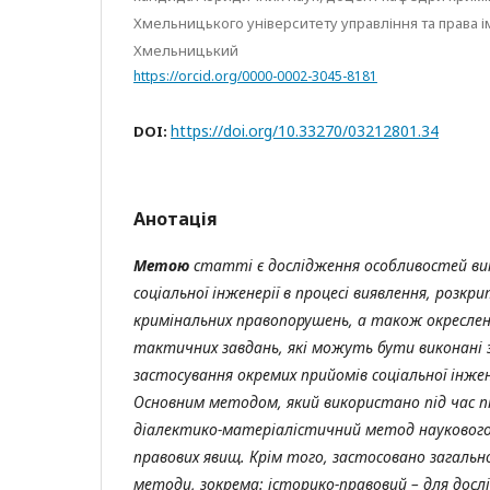
Хмельницького університету управління та права і
Хмельницький
https://orcid.org/0000-0002-3045-8181
https://doi.org/10.33270/03212801.34
DOI:
Анотація
Метою
статті є дослідження особливостей в
соціальної інженерії в процесі виявлення, розк
кримінальних правопорушень, а також окреслен
тактичних завдань, які можуть бути виконані
застосування окремих прийомів соціальної інжен
Основним методом, який використано під час п
діалектико-матеріалістичний метод наукового 
правових явищ. Крім того, застосовано загальн
методи, зокрема: історико-правовий – для досл