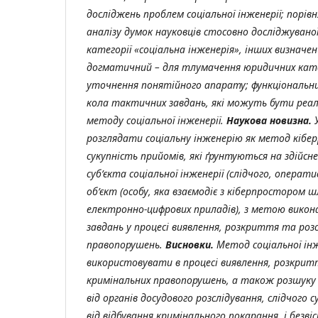
досліджень проблем соціальної інженерії; порівн
аналізу думок науковців стосовно досліджувано
категорії «соціальна інженерія», інших визначень
догматичний – для тлумачення юридичних кате
уточнення понятійного апарату; функціональни
кола тактичних завдань, які можуть бути реал
методу соціальної інженерії.
Наукова новизна.
розглядати соціальну інженерію як метод кібер
сукупність прийомів, які ґрунтуються на здійсне
суб’єкта соціальної інженерії (слідчого, операт
об’єкт (особу, яка взаємодіє з кіберпростором
електронно-цифрових приладів), з метою вико
завдань у процесі виявлення, розкриття та роз
правопорушень.
Висновки.
Метод соціальної інж
використовувати в процесі виявлення, розкритт
кримінальних правопорушень, а також розшуку о
від органів досудового розслідування, слідчого с
від відбування кримінального покарання, і безвісн