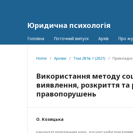
Юридична психологія
Головна
Поточний випуск
Архів
Про ж
Home
/
Архіви
/
Том 28 № 1 (2021)
/
Прикладні
Використання методу соці
виявлення, розкриття та
правопорушень
О. Козицька
кандидат юридичних наук, доцент кафедри кримін