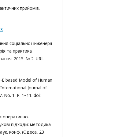
тактичних прийомів.
13
.
ння соціальної інженерії
рія та практика
ання. 2015. № 2. URL:
: I-E based Model of Human
nternational Journal of
No. 1. Р. 1–11. doi:
ям оперативно-
укові підходи: методика
аук. конф. (Одеса, 23