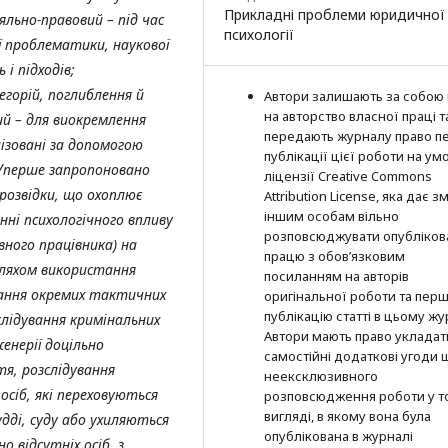
Прикладні проблеми юридичної
яльно-правовий – під час
психології
ї проблематики, наукової
 і підходів;
горій, поглиблення й
Автори залишають за собою
на авторство власної праці т
й – для виокремлення
передають журналу право п
ізовані за допомогою
публікації цієї роботи на ум
Уперше запропоновано
ліцензії Creative Commons
розвідки, що охоплює
Attribution License, яка дає з
іншим особам вільно
нні психологічного впливу
розповсюджувати опубліков
ивного працівника) на
працю з обов’язковим
 шляхом використання
посиланням на авторів
нання окремих тактичних
оригінальної роботи та пер
публікацію статті в цьому жу
слідування кримінальних
Автори мають право укладат
енерії доцільно
самостійні додаткові угоди
я, розслідування
неексклюзивного
сіб, які переховуються
розповсюдження роботи у т
вигляді, в якому вона була
удді, суду або ухиляються
опублікована в журналі
о відсутніх осіб, з