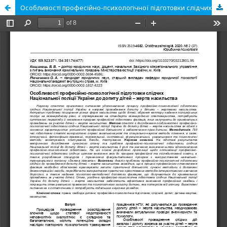
Особливості професійно-психологічної підготовки слідчих Національної поліції України до допиту дітей – жертв насильства