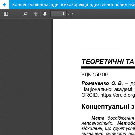
Концептуальні засади психокорекції адиктивної поведінки