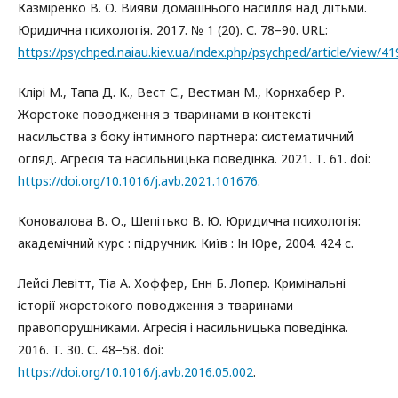
Казміренко В. О. Вияви домашнього насилля над дітьми.
Юридична психологія. 2017. № 1 (20). С. 78–90. URL:
https://psychped.naiau.kiev.ua/index.php/psychped/article/view/41
Клірі М., Тапа Д. К., Вест С., Вестман М., Корнхабер Р.
Жорстоке поводження з тваринами в контексті
насильства з боку інтимного партнера: систематичний
огляд. Агресія та насильницька поведінка. 2021. Т. 61. doi:
https://doi.org/10.1016/j.avb.2021.101676
.
Коновалова В. О., Шепітько В. Ю. Юридична психологія:
академічний курс : підручник. Київ : Ін Юре, 2004. 424 с.
Лейсі Левітт, Тіа А. Хоффер, Енн Б. Лопер. Кримінальні
історії жорстокого поводження з тваринами
правопорушниками. Агресія і насильницька поведінка.
2016. Т. 30. С. 48−58. doi:
https://doi.org/10.1016/j.avb.2016.05.002
.