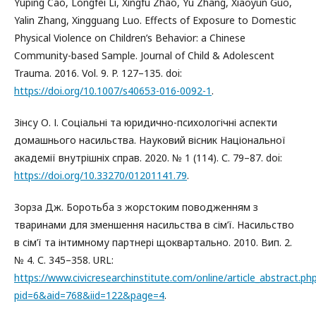
Yuping Cao, Longfei Li, Xingfu Zhao, Yu Zhang, Xiaoyun Guo,
Yalin Zhang, Xingguang Luo. Effects of Exposure to Domestic
Physical Violence on Children’s Behavior: a Chinese
Community-based Sample. Journal of Child & Adolescent
Trauma. 2016. Vol. 9. P. 127–135. doi:
https://doi.org/10.1007/s40653-016-0092-1
.
Зінсу О. І. Соціальні та юридично-психологічні аспекти
домашнього насильства. Науковий вісник Національної
академії внутрішніх справ. 2020. № 1 (114). С. 79–87. doi:
https://doi.org/10.33270/01201141.79
.
Зорза Дж. Боротьба з жорстоким поводженням з
тваринами для зменшення насильства в сім’ї. Насильство
в сім’ї та інтимному партнері щоквартально. 2010. Вип. 2.
№ 4. С. 345–358. URL:
https://www.civicresearchinstitute.com/online/article_abstract.ph
pid=6&aid=768&iid=122&page=4
.