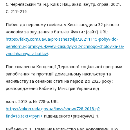
С. Чернявський та ін.]. Київ : Нац. акад. внутр. справ, 2021.
С. 217−219.
Побив до перелому гомілки: у Києві засудили 32-річного
чоловіка за знущання з батьків. Факти : [сайт]. URL:
https://fakty.com.ua/ua/proisshestvija/20211115-pobyv-do-
perelomu-gomilky-u-kyyevi-zasudyly-32-richnogo-cholovika-za-
znushhannya-z-batkiv/
.
Про схвалення Концепції Державної соціальної програми
запобігання та протидії домашньому насильству та
насильству за ознакою статі на період до 2025 року :
розпорядження Кабінету Міністрів України від
жовт. 2018 р. № 728-р. URL:
https://zakon.rada.gov.ua/laws/show/728-2018-р?
find=1&text=групі+
підвищеного+ризику#w2_1.
Рибаченко Л. Домашнє насильство над чоловіками. Що