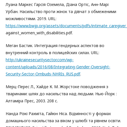
Луана Маркес Гарсія Оземела, Діана Ортіс, Анн-Марі
Урбан. Насильство проти жінок та дівчат з обмеженими
можливостями. 2019. URL:
https://www.bwjp.org/assets/documents/pdfs/intimate_caregiver_
against_women_with_disabilities.pdf.
Меган Бастик. Интеграция гендерных аспектов во
внутренний контроль в полицейских силах. URL:
http://ukrainesecuritysector.com/wp-
content/uploads/2016/08/Integrating-Gender-Oversight-
Security-Sector-Ombuds-NHRIs_RUS.pdf
.
Мерц-Перес Л., Хайде К. M. Жорстоке поводження з
тваринами: шлях до насильства над людьми. Нью-Йорк :
Алтаміра Прес, 2003. 208 с.
Нанда Різкі Рахміта, Гайюн Ніса. Відмінності у формах
домашнього насильства за віком у шлюбі та рівнем освіти.