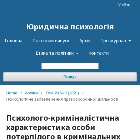
Увійти
Юридична психологія
Головна
Поточний випуск
Архів
Про журнал
Етика та політики
Контакти
Пошук
Home
/
Архіви
/
Том 29 № 2 (2021)
/
Психологічне забезпечення правоохоронної діяльності
Психолого-криміналістична
характеристика особи
потерпілого в кримінальних