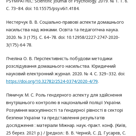
PSYMPATHIC: Scientific Journal of Psychology. 2019. № 1. Т. 6.
С. 73−84. doi: 10.15575/psy.v6i1.4184.
Нестерчук В. В. Соціально-правові аспекти домашнього
насильства над жінками. Освіта та педагогічна наука.
2020. № 3 (175). С. 64–78. doi: 10.12958/2227-2747-2020-
3(175)-64-78.
Пчеліна О. В. Перспективність побудови методики
розслідування домашнього насильства. Юридичний
науковий електронний журнал. 2020. № 4. С. 329–332. doi:
https://doi.org/10.32782/2524-0374/2020-4/79
.
Пяничук М. С. Роль гендерного аспекту для здійснення
внутрішнього контролю в національній поліції України.
Розуміння маскулінності та ґендерної рівності в секторі
безпеки України та представлення результатів
дослідження : матеріали Міжнар. наук.-практ. конф. (Київ,
25 берез. 2021 р.) / [редкол.: В. В. Чернєй, С. Д. Гусарєв, С.