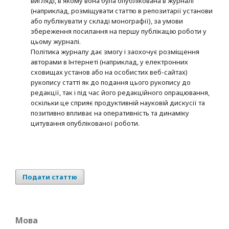
вигляді, в якому вона була опублікована в журналі
(наприклад, розміщувати статтю в репозитарії установи
або публікувати у складі монографії), за умови
збереження посилання на першу публікацію роботи у
цьому журналі.
Політика журналу дає змогу і заохочує розміщення
авторами в Інтернеті (наприклад, у електронних
сховищах установ або на особистих веб-сайтах)
рукопису статті як до подання цього рукопису до
редакції, так і під час його редакційного опрацювання,
оскільки це сприяє продуктивній науковій дискусії та
позитивно впливає на оперативність та динаміку
цитування опублікованої роботи.
Подати статтю
Мова