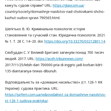
кажуть судові справи? URL:
https://glavcom.ua/
country/society/domashnje-nasilstvo-nad-cholovikami-shcho-
kazhut-sudovi-spravi-790565.html.
Шепітько В. Ю. Кримінальна психологія: історія
становлення та сучасний стан. Юридична психологія. 2021.
№ 1. Т. 28 С. 14−20. doi:
https://doi.org/10.33270/03212801.14
.
Сяхбуддін С. У Великій Британії загинули понад 700 тисяч
людей. 2017. URL:
https://aceh.tribunnews.com/
2017/11/25/lebih-dari-700000-pria-di-inggris-jadi-korban-kdrt-
135-diantaranya-tewas-dibunuh.
Відповідальність за «домашнє насильство» (ст. 126-1 КК
України): судова практика. URL:
https://jurfem.com.ua/vidpovidalnist-za-domashnye-nasylstvo-
st-126-1-sudova-praktyka/
.