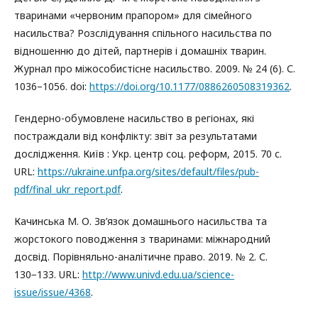
тваринами «червоним прапором» для сімейного
насильства? Розслідування спільного насильства по
відношенню до дітей, партнерів і домашніх тварин.
Журнал про міжособистісне насильство. 2009. № 24 (6). С.
1036–1056. doi:
https://doi.org/10.1177/0886260508319362
.
Гендерно-обумовлене насильство в регіонах, які
постраждали від конфлікту: звіт за результатами
дослідження. Київ : Укр. центр соц. реформ, 2015. 70 с.
URL:
https://ukraine.unfpa.org/sites/default/files/pub-
pdf/final_ukr_report.pdf
.
Качинська М. О. Зв’язок домашнього насильства та
жорстокого поводження з тваринами: міжнародний
досвід. Порівняльно-аналітичне право. 2019. № 2. С.
130−133. URL:
http://www.univd.edu.ua/science-
issue/issue/4368
.