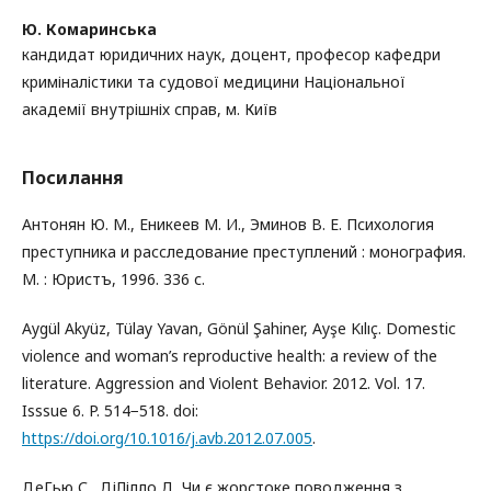
Ю. Комаринська
кандидат юридичних наук, доцент, професор кафедри
криміналістики та судової медицини Національної
академії внутрішніх справ, м. Київ
Посилання
Антонян Ю. М., Еникеев М. И., Эминов В. Е. Психология
преступника и расследование преступлений : монография.
М. : Юристъ, 1996. 336 с.
Aygül Akyüz, Tülay Yavan, Gönül Şahiner, Ayşe Kılıç. Domestic
violence and woman’s reproductive health: a review of the
literature. Aggression and Violent Behavior. 2012. Vol. 17.
Isssue 6. P. 514−518. doi:
https://doi.org/10.1016/j.avb.2012.07.005
.
ДеГью С., ДіЛілло Д. Чи є жорстоке поводження з