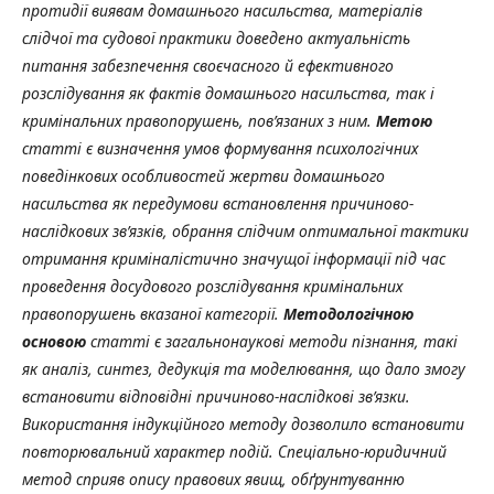
протидії виявам домашнього насильства, матеріалів
слідчої та судової практики доведено актуальність
питання забезпечення своєчасного й ефективного
розслідування як фактів домашнього насильства, так і
кримінальних правопорушень, пов’язаних з ним.
Метою
статті є визначення умов формування психологічних
поведінкових особливостей жертви домашнього
насильства як передумови встановлення причиново-
наслідкових зв’язків, обрання слідчим оптимальної тактики
отримання криміналістично значущої інформації під час
проведення досудового розслідування кримінальних
правопорушень вказаної категорії.
Методологічною
основою
статті є загальнонаукові методи пізнання, такі
як аналіз, синтез, дедукція та моделювання, що дало змогу
встановити відповідні причиново-наслідкові зв’язки.
Використання індукційного методу дозволило встановити
повторювальний характер подій. Спеціально-юридичний
метод сприяв опису правових явищ, обґрунтуванню