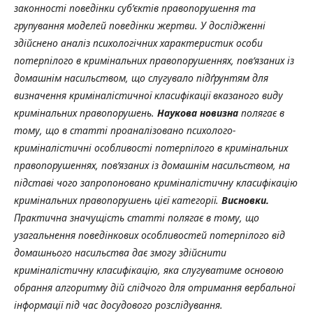
законності поведінки суб’єктів правопорушення та
групування моделей поведінки жертви. У дослідженні
здійснено аналіз психологічних характеристик особи
потерпілого в кримінальних правопорушеннях, пов’язаних із
домашнім насильством, що слугувало підґрунтям для
визначення криміналістичної класифікації вказаного виду
кримінальних правопорушень.
Наукова новизна
полягає в
тому, що в статті проаналізовано психолого-
криміналістичні особливості потерпілого в кримінальних
правопорушеннях, пов’язаних із домашнім насильством, на
підставі чого запропоновано криміналістичну класифікацію
кримінальних правопорушень цієї категорії.
Висновки.
Практична значущість статті полягає в тому, що
узагальнення поведінкових особливостей потерпілого від
домашнього насильства дає змогу здійснити
криміналістичну класифікацію, яка слугуватиме основою
обрання алгоритму дій слідчого для отримання вербальної
інформації під час досудового розслідування.