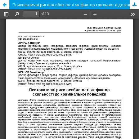
Психопатичні риси особистості як фактор схильності до кримінальної поведінки