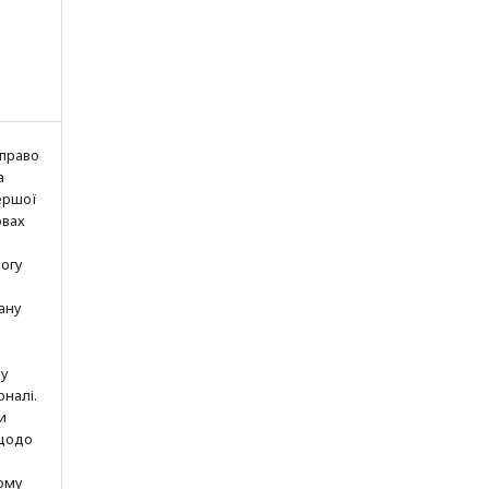
 право
а
ершої
овах
могу
ану
шу
рналі.
и
 щодо
ому