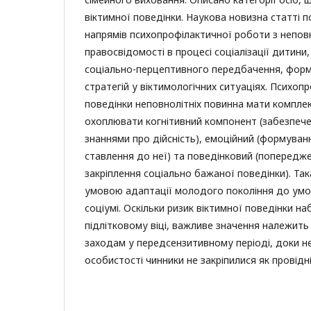
віктимної поведінки. Наукова новизна статті п
напрямів психопрофілактичної роботи з непов
правосвідомості в процесі соціалізації дитини
соціально-перцептивного передбачення, форм
стратегій у віктимологічних ситуаціях. Психоп
поведінки неповнолітніх повинна мати компле
охоплювати когнітивний компонент (забезпеч
знаннями про дійсність), емоційний (формуван
ставлення до неї) та поведінковий (попередже
закріплення соціально бажаної поведінки). Та
умовою адаптації молодого покоління до умо
соціумі. Оскільки ризик віктимної поведінки на
підлітковому віці, важливе значення належит
заходам у передсензитивному періоді, доки н
особистості чинники не закріпилися як провідні