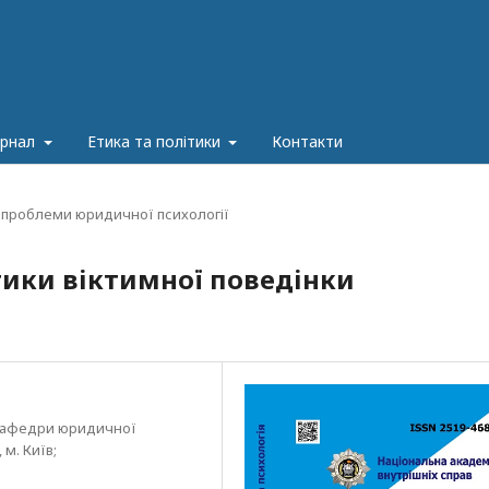
урнал
Етика та політики
Контакти
 проблеми юридичної психології
ики віктимної поведінки
 кафедри юридичної
 м. Київ;