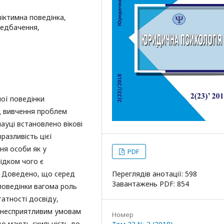
віктимна поведінка,
редбачення,
ої поведінки
ад вивчення проблем
науці встановлено вікові
разливість цієї
ня особи як у
PDF
лідком чого є
. Доведено, що серед
Переглядів анотації: 598
Завантажень PDF: 854
поведінки вагома роль
атності досвіду,
, несприятливим умовам
Номер
 що мають схильність до