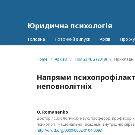
Юридична психологія
Головна
Поточний випуск
Архів
Про ж
Home
/
Архіви
/
Том 23 № 2 (2018)
/
Прикладні
Напрями психопрофілакт
неповнолітніх
O. Romanenko
доктор психологічних наук, професор, професор
психології Національної академії внутрішніх справ,
http://orcid.org/0000-0002-0104-0093