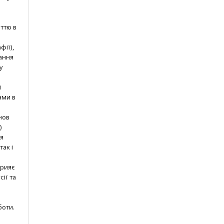
ттю в
фії),
ання
у
і
ами в
нов
)
ня
так і
прияє
ії та
боти.