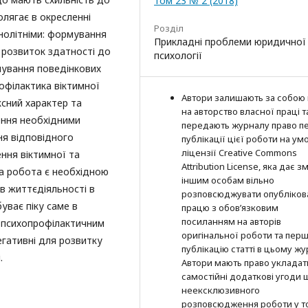
Том 23 № 2 (2018)
олягає в окресленні
Розділ
нолітніми: формування
Прикладні проблеми юридичної
, розвиток здатності до
психології
ування поведінкових
рофілактика віктимної
Автори залишають за собою
ксний характер та
на авторство власної праці т
ення необхідними
передають журналу право п
ня відповідного
публікації цієї роботи на ум
ліцензії Creative Commons
ння віктимної та
Attribution License, яка дає з
ка робота є необхідною
іншим особам вільно
в життєдіяльності в
розповсюджувати опубліков
буває піку саме в
працю з обов’язковим
посиланням на авторів
ь психопрофілактичним
оригінальної роботи та пер
егативні для розвитку
публікацію статті в цьому жу
.
Автори мають право укладат
самостійні додаткові угоди
неексклюзивного
розповсюдження роботи у т