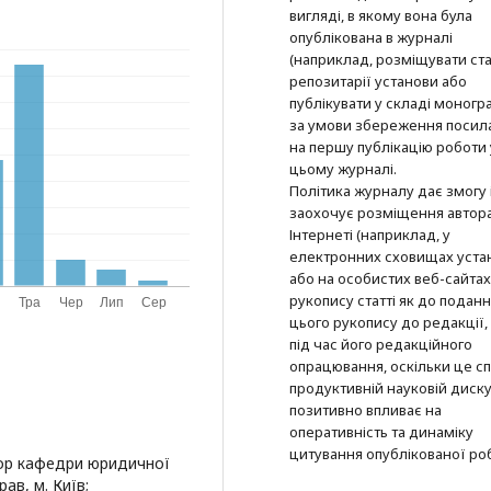
вигляді, в якому вона була
опублікована в журналі
(наприклад, розміщувати ста
репозитарії установи або
публікувати у складі моногра
за умови збереження посил
на першу публікацію роботи 
цьому журналі.
Політика журналу дає змогу 
заохочує розміщення автор
Інтернеті (наприклад, у
електронних сховищах уста
або на особистих веб-сайтах
рукопису статті як до подан
цього рукопису до редакції, 
під час його редакційного
опрацювання, оскільки це с
продуктивній науковій дискус
позитивно впливає на
оперативність та динаміку
цитування опублікованої ро
сор кафедри юридичної
ав, м. Київ;