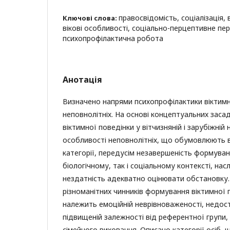
правосвідомість, соціалізація, 
Ключові слова:
вікові особливості, соціально-перцептивне пе
психопрофілактична робота
Анотація
Визначено напрями психопрофілактики віктимн
неповнолітніх. На основі концептуальних зас
віктимної поведінки у вітчизняній і зарубіжній 
особливості неповнолітніх, що обумовлюють в
категорії, передусім незавершеність формуван
біологічному, так і соціальному контексті, нас
нездатність адекватно оцінювати обстановку
різноманітних чинників формування віктимної 
належить емоційній неврівноваженості, недост
підвищеній залежності від референтної групи
сімейного виховання. Описано категорії осіб,