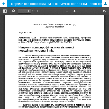
Напрями психопрофілактики віктимної поведінки неповнолітніх