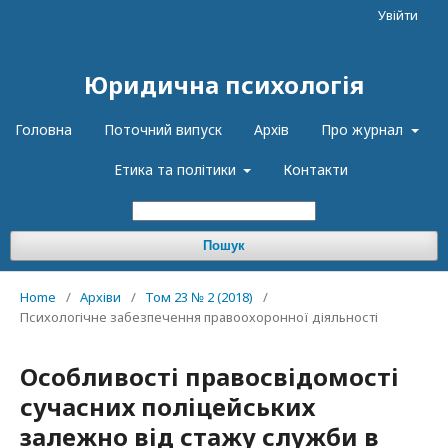
Увійти
Юридична психологія
Головна
Поточний випуск
Архів
Про журнал
Етика та політики
Контакти
Пошук
Home
/
Архіви
/
Том 23 № 2 (2018)
/
Психологічне забезпечення правоохоронної діяльності
Особливості правосвідомості
сучасних поліцейських
залежно від стажу служби в