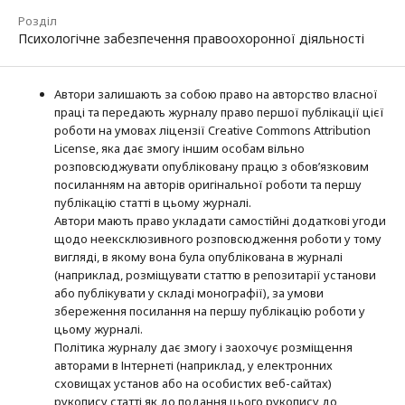
Розділ
Психологічне забезпечення правоохоронної діяльності
Автори залишають за собою право на авторство власної
праці та передають журналу право першої публікації цієї
роботи на умовах ліцензії Creative Commons Attribution
License, яка дає змогу іншим особам вільно
розповсюджувати опубліковану працю з обов’язковим
посиланням на авторів оригінальної роботи та першу
публікацію статті в цьому журналі.
Автори мають право укладати самостійні додаткові угоди
щодо неексклюзивного розповсюдження роботи у тому
вигляді, в якому вона була опублікована в журналі
(наприклад, розміщувати статтю в репозитарії установи
або публікувати у складі монографії), за умови
збереження посилання на першу публікацію роботи у
цьому журналі.
Політика журналу дає змогу і заохочує розміщення
авторами в Інтернеті (наприклад, у електронних
сховищах установ або на особистих веб-сайтах)
рукопису статті як до подання цього рукопису до