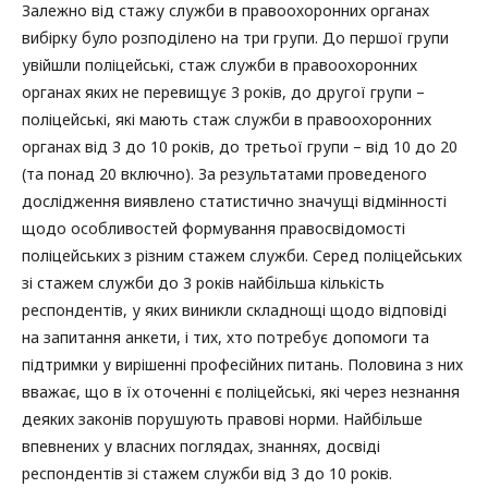
Залежно від стажу служби в правоохоронних органах
вибірку було розподілено на три групи. До першої групи
увійшли поліцейські, стаж служби в правоохоронних
органах яких не перевищує 3 років, до другої групи –
поліцейські, які мають стаж служби в правоохоронних
органах від 3 до 10 років, до третьої групи – від 10 до 20
(та понад 20 включно). За результатами проведеного
дослідження виявлено статистично значущі відмінності
щодо особливостей формування правосвідомості
поліцейських з різним стажем служби. Серед поліцейських
зі стажем служби до 3 років найбільша кількість
респондентів, у яких виникли складнощі щодо відповіді
на запитання анкети, і тих, хто потребує допомоги та
підтримки у вирішенні професійних питань. Половина з них
вважає, що в їх оточенні є поліцейські, які через незнання
деяких законів порушують правові норми. Найбільше
впевнених у власних поглядах, знаннях, досвіді
респондентів зі стажем служби від 3 до 10 років.