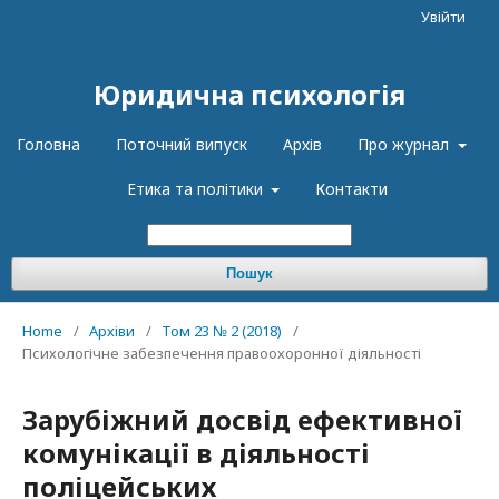
Увійти
Юридична психологія
Головна
Поточний випуск
Архів
Про журнал
Етика та політики
Контакти
Пошук
Home
/
Архіви
/
Том 23 № 2 (2018)
/
Психологічне забезпечення правоохоронної діяльності
Зарубіжний досвід ефективної
комунікації в діяльності
поліцейських