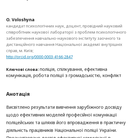
O. Voloshyna
кандидат психологічних наук, доцент, провідний науковий
співробітник наукової лабораторії з проблем психологічного
забезпечення навчально-наукового інституту заочного та
дистанційного навчання Національної академії внутрішніх
справ, м. Київ;
http://orcid.org/0000-0003-4166-2847
поліція, спілкування, ефективна
Ключові слова:
комунікація, робота поліції з громадськістю, конфлікт
Анотація
Висвітлено результати вивчення зарубіжного досвіду
щодо ефективних моделей професійної комунікації
поліцейських та шляхів його впровадження в практичну
діяльність працівників Національної поліції України.
Проаналізовано досвід ефективної комунікації в