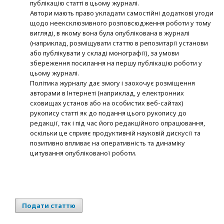
публікацію статті в цьому журналі.
Автори мають право укладати самостійні додаткові угоди
щодо неексклюзивного розповсюдження роботи у тому
вигляді, в якому вона була опублікована в журналі
(наприклад, розміщувати статтю в репозитарії установи
або публікувати у складі монографії), за умови
збереження посилання на першу публікацію роботи у
цьому журналі.
Політика журналу дає змогу і заохочує розміщення
авторами в Інтернеті (наприклад, у електронних
сховищах установ або на особистих веб-сайтах)
рукопису статті як до подання цього рукопису до
редакції, так і під час його редакційного опрацювання,
оскільки це сприяє продуктивній науковій дискусії та
позитивно впливає на оперативність та динаміку
цитування опублікованої роботи.
Подати статтю