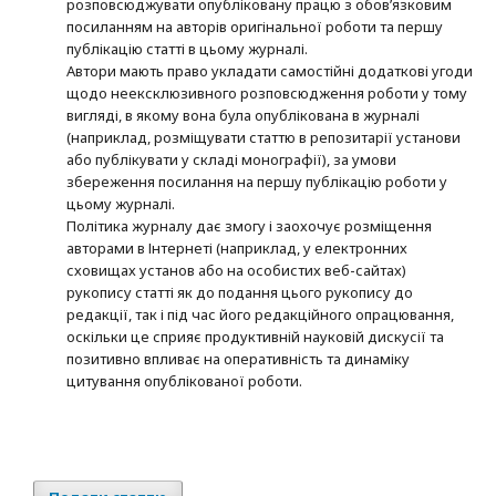
розповсюджувати опубліковану працю з обов’язковим
посиланням на авторів оригінальної роботи та першу
публікацію статті в цьому журналі.
Автори мають право укладати самостійні додаткові угоди
щодо неексклюзивного розповсюдження роботи у тому
вигляді, в якому вона була опублікована в журналі
(наприклад, розміщувати статтю в репозитарії установи
або публікувати у складі монографії), за умови
збереження посилання на першу публікацію роботи у
цьому журналі.
Політика журналу дає змогу і заохочує розміщення
авторами в Інтернеті (наприклад, у електронних
сховищах установ або на особистих веб-сайтах)
рукопису статті як до подання цього рукопису до
редакції, так і під час його редакційного опрацювання,
оскільки це сприяє продуктивній науковій дискусії та
позитивно впливає на оперативність та динаміку
цитування опублікованої роботи.