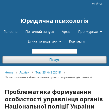
Увійти
Юридична психологія
Головна
Поточний випуск
Архів
Про журнал
Етика та політики
Контакти
Пошук
Home
/
Архіви
/
Том 23 № 2 (2018)
/
Психологічне забезпечення правоохоронної діяльності
Проблематика формування
особистості управлінця органів
Національної поліції України