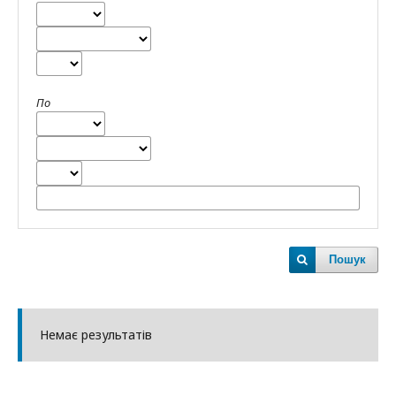
По
Пошук
Немає результатів