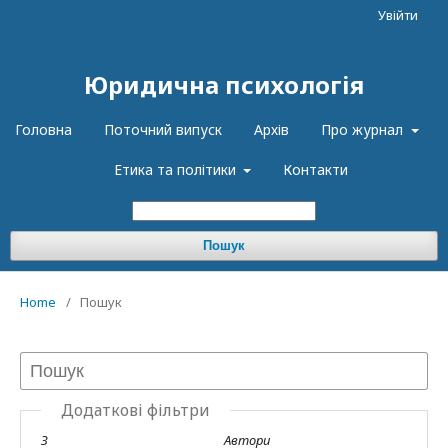
Увійти
Юридична психологія
Головна
Поточний випуск
Архів
Про журнал
Етика та політики
Контакти
Пошук
Home
/
Пошук
Додаткові фільтри
З
Автори