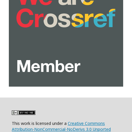
This work is licensed under a
Creative Commons
Attribution-NonCommercial-NoDerivs 3.0 Unported