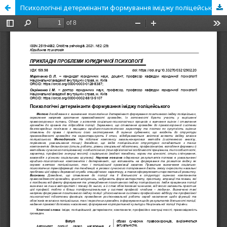
Психологічні детермінанти формування іміджу поліцейського