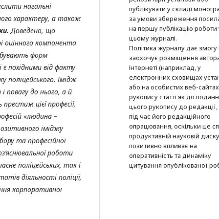
еслити нагальні
публікувати у складі моногра
ного характеру, а також
за умови збереження посил
на першу публікацію роботи 
ки.
Доведено, що
цьому журналі.
урі оцінного компонента
Політика журналу дає змогу 
набувають форм
заохочує розміщення автор
 є похідними від факту
Інтернеті (наприклад, у
електронних сховищах уста
у поліцейського. Імідж
або на особистих веб-сайтах
і повагу до нього, а й
рукопису статті як до подан
 престиж цієї професії,
цього рукопису до редакції, 
рофесій «людина –
під час його редакційного
опрацювання, оскільки це с
позитивного іміджу
продуктивній науковій дискус
дбору та професійної
позитивно впливає на
роз’яснювальної роботи
оперативність та динаміку
ласне поліцейських, так і
цитування опублікованої ро
атів діяльності поліції,
ання корпоративної