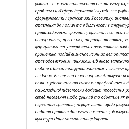
умовах сучасного поліціювання
дасть змогу окр
проблеми цієї сфери державної служби специфіч
сформулювати перспективи її розвитку.
Виснов
ставлення до поліції та її діяльності в структ
правосвідомості громадян, кристалізуючись, 
авторитету, престижу, атракції та поваги, які
формування та утвердження позитивного імідж
працівника поліції визначає не лише авторитет 
стає обов’язковим чинником, від якого залежить
тобто є більш поліфункціональним у системі п
людина». Визначено такі напрями формування 
поліції: удосконалення системи професійного ві
психологічної підготовки фахівців; проведення 
серед населення щодо функцій та обов’язків як в
пересічних громадян, інформування щодо результ
надання правової допомоги населенню; формув
культури Національної поліції України.