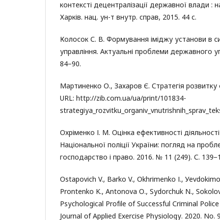
контексті децентралізації державної влади : на
Харків. нац. ун-т внутр. справ, 2015. 44 с.
Колосок С. В. Формування іміджу установи в 
управління. Актуальні проблеми державного упра
84−90.
Мартиненко О., Захаров Є. Стратегія розвитку о
URL: httр://zіb.соm.uа/uа/рrіnt/101834-
strаtеgіуа_rоzvіtku_оrgаnіv_vnutrіshnіh_sрrаv_tеk
Охріменко І. М. Оцінка ефективності діяльності 
Національної поліції України: погляд на проб
господарство і право. 2016. № 11 (249). С. 139−
Оstароvісh V., Bаrkо V., Оkhrіmеnkо І., Уеvdоkіm
Рrоntеnkо K., Аntоnоvа О., Sуdоrсhuk N., Sоkоlоvs
Рsусhоlоgісаl Рrоfіlе оf Suссеssful Сrіmіnаl Роlісе 
Jоurnаl оf Аррlіеd Ехеrсіsе Рhуsіоlоgу. 2020. Nо. 9