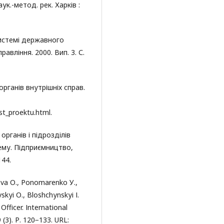
ук.-метод. рек. Харків :
системі державного
вління. 2000. Вип. 3. С.
рганів внутрішніх справ.
st_рrоеktu.html.
органів і підрозділів
лему. Підприємництво,
144.
оvа О., Роnоmаrеnkо У.,
kуі О., Blоshсhуnskуі І.
Оffісеr. Іntеrnаtіоnаl
 (3). Р. 120−133. URL: