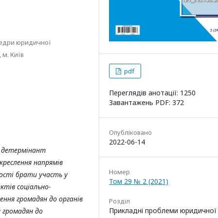
федри юридичної
 м. Київ
pdf
Переглядів анотації: 1250
Завантажень PDF: 372
Опубліковано
2022-06-14
детермінант
окреслення напрямів
Номер
ості брати участь у
Том 29 № 2 (2021)
ктів соціально-
лення громадян до органів
Розділ
Прикладні проблеми юридичної
я громадян до