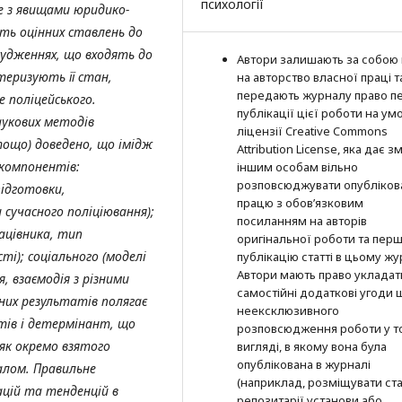
психології
е з явищами юридико-
сть оцінних ставлень до
судженнях, що входять до
Автори залишають за собою
еризують її стан,
на авторство власної праці т
передають журналу право п
 поліцейського.
публікації цієї роботи на ум
аукових методів
ліцензії Creative Commons
тощо) доведено, що імідж
Attribution License, яка дає з
 компонентів:
іншим особам вільно
розповсюджувати опубліков
підготовки,
працю з обов’язковим
сучасного поліціювання);
посиланням на авторів
рацівника, тип
оригінальної роботи та пер
ті); соціального (моделі
публікацію статті в цьому жу
Автори мають право укладат
, взаємодія з різними
самостійні додаткові угоди
их результатів полягає
неексклюзивного
тів і детермінант, що
розповсюдження роботи у т
як окремо взятого
вигляді, в якому вона була
опублікована в журналі
галом. Правильне
(наприклад, розміщувати ста
ацій та тенденцій в
репозитарії установи або