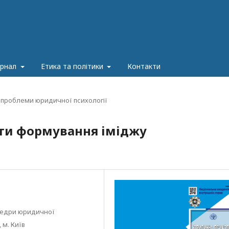
урнал
Етика та політики
Контакти
 проблеми юридичної психології
нти формування іміджу
федри юридичної
 м. Київ