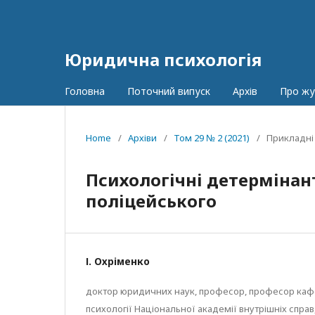
Юридична психологія
Головна
Поточний випуск
Архів
Про ж
Home
/
Архіви
/
Том 29 № 2 (2021)
/
Прикладні
Психологічні детерміна
поліцейського
І. Охріменко
доктор юридичних наук, професор, професор ка
психології Національної академії внутрішніх справ,