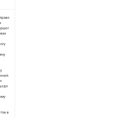
 право
а
ершої
овах
могу
ану
шу
рналі.
и
 щодо
ому
ттю в