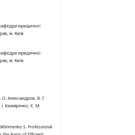
 кафедри юридичної
рав, м. Київ
 кафедри юридичної
рав, м. Київ
. О. Александров, В. Г.
. І. Казміренко, Є. М.
 Оkhrіmеnkо S. Рrоfеssіоnаl
 thе Bаsіs оf Еffісіеnt