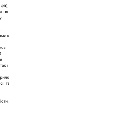
фії),
ання
у
і
ами в
нов
)
ня
так і
прияє
ії та
боти.