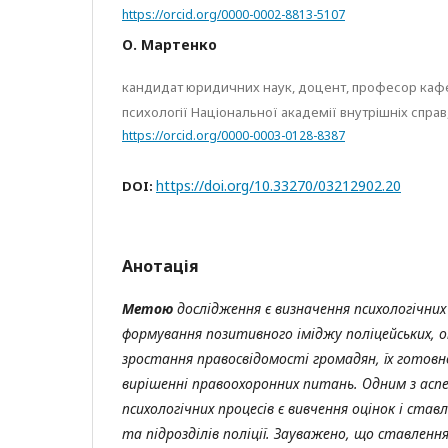
https://orcid.org/0000-0002-8813-5107
О. Мартенко
кандидат юридичних наук, доцент, професор ка
психології Національної академії внутрішніх справ,
https://orcid.org/0000-0003-0128-8387
https://doi.org/10.33270/03212902.20
DOI:
Анотація
Метою
дослідження
є визначення
психологічних
формування
позитивного іміджу поліцейських, 
зростання правосвідомості
громадян, їх готовн
вирішенні правоохоронних питань. Одним з аспе
психологічних процесів є вивчення оцінок і став
та підрозділів поліції. Зауважено, що ставленн