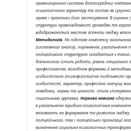
правоохоронної системи безпосередньо пов’язан
психологічного характеру та постає як сукупні
права і практики його застосування. В оцінних 
структури правосвідомості громадян та характ
відображаються змістові аспекти іміджу власне
Методологія.
На підставі комплексу загальнон
(системного аналізу, порівняння, узагальнення 
поліцейського структурно складається з таких
діяльнісного (стиль роботи, рівень спеціальної 
професіоналізм, володіння формами й методами 
особистісного (психофізіологічні особливості п
особистості, характер, професійно значущі якос
поведінки, норми та цінності, стиль спілкування
соціальними групами).
Наукова новизна
одержан
в узагальненні юридико-психологічних компонен
впливають на формування та розвиток іміджу 
поліцейського, так і поліцейської організації за
визначення соціально-психологічних трансформ