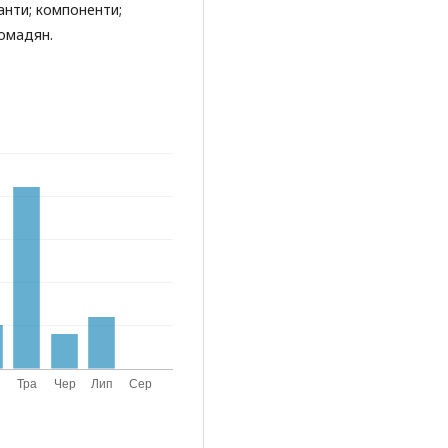
анти; компоненти;
ромадян.