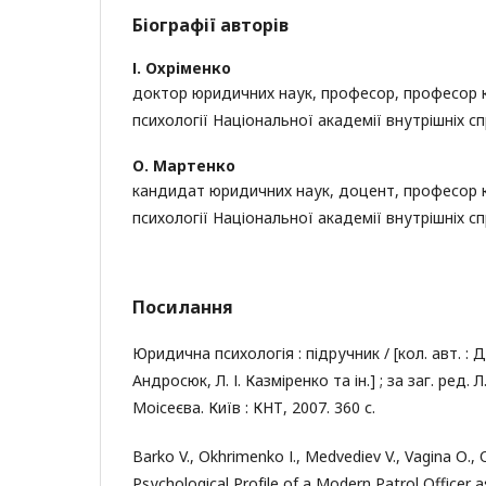
Біографії авторів
І. Охріменко
доктор юридичних наук, професор, професор
психології Національної академії внутрішніх сп
О. Мартенко
кандидат юридичних наук, доцент, професор
психології Національної академії внутрішніх сп
Посилання
Юридична психологія : підручник / [кол. авт. : Д
Андросюк, Л. І. Казміренко та ін.] ; за заг. ред. Л
Моісеєва. Київ : КНТ, 2007. 360 с.
Bаrkо V., Оkhrіmеnkо І., Mеdvеdіеv V., Vаgіnа О.,
Рsусhоlоgісаl Рrоfіlе оf а Mоdеrn Раtrоl Оffісеr аs