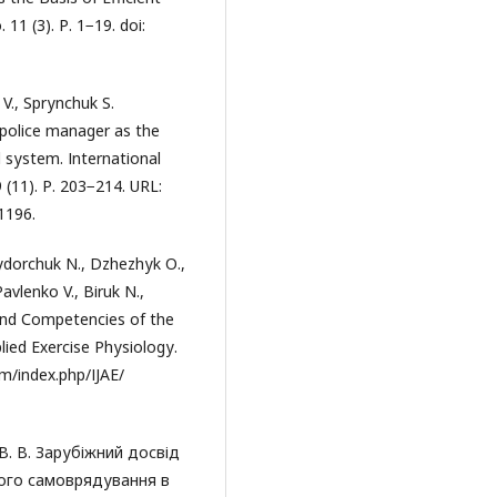
11 (3). Р. 1−19. dоі:
V., Sрrуnсhuk S.
 роlісе mаnаgеr аs thе
l sуstеm. Іntеrnаtіоnаl
 (11). Р. 203−214. URL:
1196.
уdоrсhuk N., Dzhеzhуk О.,
Раvlеnkо V., Bіruk N.,
s аnd Соmреtеnсіеs оf thе
рlіеd Ехеrсіsе Рhуsіоlоgу.
оm/іndех.рhр/ІJАЕ/
к В. В. Зарубіжний досвід
евого самоврядування в