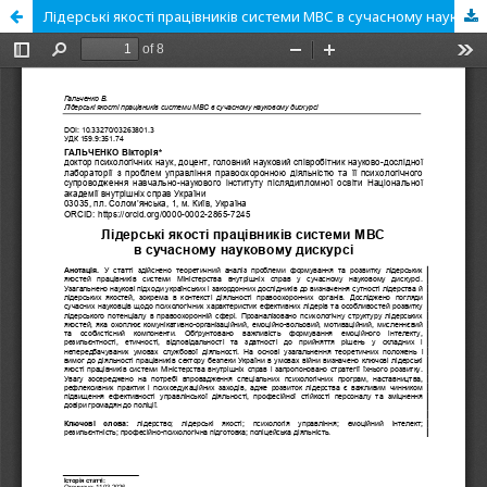
Лідерські якості працівників системи МВС в сучасному науковому дискурсі