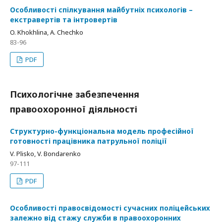
Особливості спілкування майбутніх психологів –
екстравертів та інтровертів
O. Khokhlina, A. Chechko
83-96
PDF
Психологічне забезпечення
правоохоронної діяльності
Структурно-функціональна модель професійної
готовності працівника патрульної поліції
V. Plisko, V. Bondarenko
97-111
PDF
Особливості правосвідомості сучасних поліцейських
залежно від стажу служби в правоохоронних