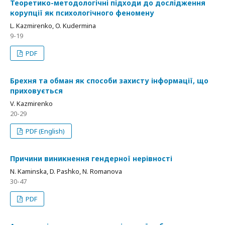
Теоретико-методологічні підходи до дослідження
корупції як психологічного феномену
L. Kazmirenko, O. Kudermina
9-19
PDF
Брехня та обман як способи захисту інформації, що
приховується
V. Kazmirenko
20-29
PDF (English)
Причини виникнення гендерної нерівності
N. Kaminska, D. Pashko, N. Romanova
30-47
PDF