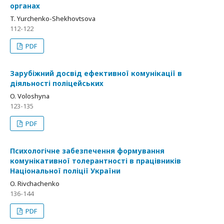
органах
T. Yurchenko-Shekhovtsova
112-122
PDF
Зарубіжний досвід ефективної комунікації в
діяльності поліцейських
O. Voloshyna
123-135
PDF
Психологічне забезпечення формування
комунікативної толерантності в працівників
Національної поліції України
O. Rivchachenko
136-144
PDF