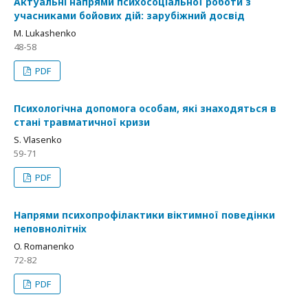
Актуальні напрями психосоціальної роботи з
учасниками бойових дій: зарубіжний досвід
M. Lukashenko
48-58
PDF
Психологічна допомога особам, які знаходяться в
стані травматичної кризи
S. Vlasenko
59-71
PDF
Напрями психопрофілактики віктимної поведінки
неповнолітніх
O. Romanenko
72-82
PDF