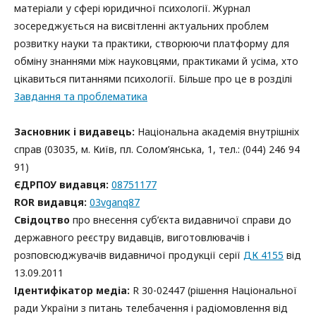
матеріали у сфері юридичної психології. Журнал
зосереджується на висвітленні актуальних проблем
розвитку науки та практики, створюючи платформу для
обміну знаннями між науковцями, практиками й усіма, хто
цікавиться питаннями психології. Більше про це в розділі
Завдання та проблематика
Засновник і видавець:
Національна академія внутрішніх
справ (03035, м. Київ, пл. Солом’янська, 1, тел.: (044) 246 94
91)
ЄДРПОУ видавця:
08751177
ROR видавця:
03vganq87
Свідоцтво
про внесення суб’єкта видавничої справи до
державного реєстру видавців, виготовлювачів і
розповсюджувачів видавничої продукції серії
ДК 4155
від
13.09.2011
Ідентифікатор медіа:
R 30-02447 (рішення Національної
ради України з питань телебачення і радіомовлення від