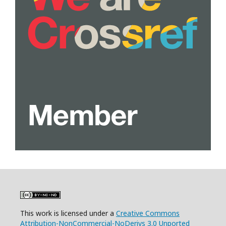
This work is licensed under a
Creative Commons
Attribution-NonCommercial-NoDerivs 3.0 Unported