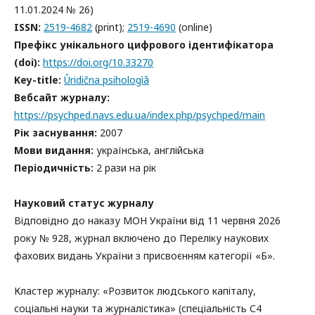
11.01.2024 № 26)
ISSN:
2519-4682
(print);
2519-4690
(online)
Префікс унікального цифрового ідентифікатора
(doi):
https://doi.org/10.33270
Key-title:
Ûridična psihologìâ
Вебсайт журналу:
https://psychped.navs.edu.ua/index.php/psychped/main
Рік заснування:
2007
Мови видання:
українська, англійська
Періодичність:
2 рази на рік
Науковий статус журналу
Відповідно до наказу МОН України від 11 червня 2026
року № 928, журнал включено до Переліку наукових
фахових видань України з присвоєнням категорії «Б».
Кластер журналу: «Розвиток людського капіталу,
соціальні науки та журналістика» (спеціальність С4