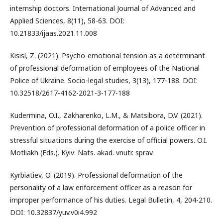
internship doctors. International Journal of Advanced and
Applied Sciences, 8(11), 58-63. DOI:
10.21833/ijaas.2021.11.008
Kisisl, Z. (2021). Psycho-emotional tension as a determinant
of professional deformation of employees of the National
Police of Ukraine. Socio-legal studies, 3(13), 177-188. DOI:
10.32518/2617-4162-2021-3-177-188
Kudermina, O.I., Zakharenko, L.M., & Matsibora, D.V. (2021).
Prevention of professional deformation of a police officer in
stressful situations during the exercise of official powers. O.I.
Motliakh (Eds.). Kyiv: Nats. akad. vnutr. sprav.
Kyrbiatiev, O. (2019). Professional deformation of the
personality of a law enforcement officer as a reason for
improper performance of his duties. Legal Bulletin, 4, 204-210.
DOI: 10.32837/yuv.v0i4.992