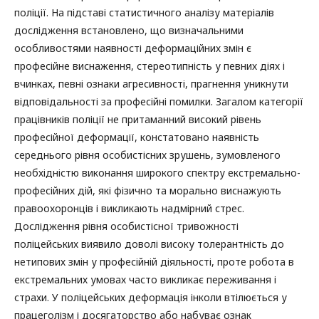
поліції. На підставі статистичного аналізу матеріалів
дослідження встановлено, що визначальними
особливостями наявності деформаційних змін є
професійне виснаження, стереотипність у певних діях і
вчинках, певні ознаки агресивності, прагнення уникнути
відповідальності за професійні помилки. Загалом категорії
працівників поліції не притаманний високий рівень
професійної деформації, констатовано наявність
середнього рівня особистісних зрушень, зумовленого
необхідністю виконання широкого спектру екстремально-
професійних дій, які фізично та морально виснажують
правоохоронців і викликають надмірний стрес.
Дослідження рівня особистісної тривожності
поліцейських виявило доволі високу толерантність до
нетипових змін у професійній діяльності, проте робота в
екстремальних умовах часто викликає переживання і
страхи. У поліцейських деформація інколи втілюється у
працеголізм і досягаторство або набуває ознак