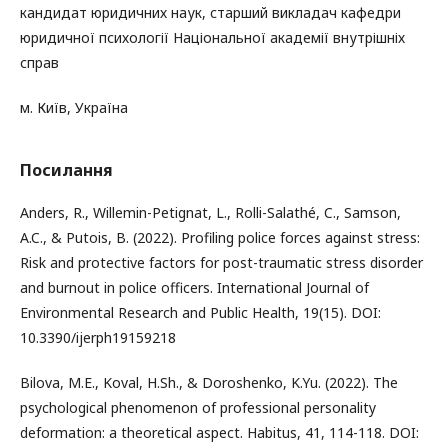
кандидат юридичних наук, cтарший викладач кафедри
юридичної психології Національної академії внутрішніх
справ
м. Київ, Україна
Посилання
Anders, R., Willemin-Petignat, L., Rolli-Salathé, C., Samson,
A.C., & Putois, B. (2022). Profiling police forces against stress:
Risk and protective factors for post-traumatic stress disorder
and burnout in police officers. International Journal of
Environmental Research and Public Health, 19(15). DOI:
10.3390/ijerph19159218
Bilova, M.E., Koval, H.Sh., & Doroshenko, K.Yu. (2022). The
psychological phenomenon of professional personality
deformation: a theoretical aspect. Habitus, 41, 114-118. DOI: