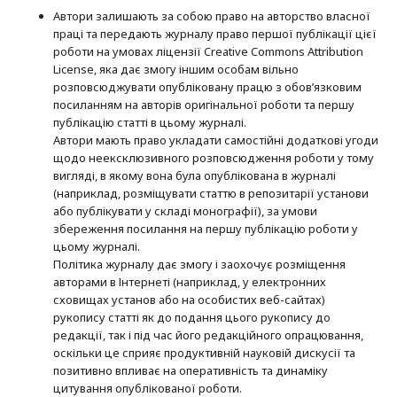
Автори залишають за собою право на авторство власної
праці та передають журналу право першої публікації цієї
роботи на умовах ліцензії Creative Commons Attribution
License, яка дає змогу іншим особам вільно
розповсюджувати опубліковану працю з обов’язковим
посиланням на авторів оригінальної роботи та першу
публікацію статті в цьому журналі.
Автори мають право укладати самостійні додаткові угоди
щодо неексклюзивного розповсюдження роботи у тому
вигляді, в якому вона була опублікована в журналі
(наприклад, розміщувати статтю в репозитарії установи
або публікувати у складі монографії), за умови
збереження посилання на першу публікацію роботи у
цьому журналі.
Політика журналу дає змогу і заохочує розміщення
авторами в Інтернеті (наприклад, у електронних
сховищах установ або на особистих веб-сайтах)
рукопису статті як до подання цього рукопису до
редакції, так і під час його редакційного опрацювання,
оскільки це сприяє продуктивній науковій дискусії та
позитивно впливає на оперативність та динаміку
цитування опублікованої роботи.