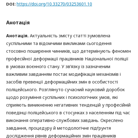
https://doi.org/10.33270/03253601.10
DOI:
Анотація
Анотація.
Актуальність змісту статті зумовлена
суспільними та відомчими викликами сьогодення
стосовно поширення чинників, що детермінують феномен
професійної деформації працівників Національної поліції
в умовах воєнного стану. У зв’язку із зазначеним
важливим завданням постає модифікація механізмів і
засобів превенції деформаційних змін в особистості
поліцейського. Розглянуто сучасний науковий доробок
щодо розуміння суспільних і психологічних умов, які
сприяють виникненню негативних тенденцій у професійній
поведінці поліцейського в стосунках з населенням під час
виконання оперативно-службових завдань. Окреслено
завдання, процедуру й методологічне підґрунтя
дослідження рівнів деформаційних змін працівників