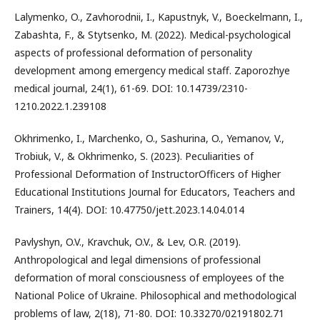
Lalymenko, O., Zavhorodnii, I., Kapustnyk, V., Boeckelmann, I.,
Zabashta, F., & Stytsenkо, M. (2022). Medical-psychological
aspects of professional deformation of personality
development among emergency medical staff. Zaporozhye
medical journal, 24(1), 61-69. DOI: 10.14739/2310-
1210.2022.1.239108
Okhrimenko, I., Marchenko, O., Sashurina, O., Yemanov, V.,
Trobiuk, V., & Okhrimenko, S. (2023). Peculiarities of
Professional Deformation of InstructorOfficers of Higher
Educational Institutions Journal for Educators, Teachers and
Trainers, 14(4). DOI: 10.47750/jett.2023.14.04.014
Pavlyshyn, O.V., Kravchuk, O.V., & Lev, O.R. (2019).
Anthropological and legal dimensions of professional
deformation of moral consciousness of employees of the
National Police of Ukraine. Philosophical and methodological
problems of law, 2(18), 71-80. DOI: 10.33270/02191802.71