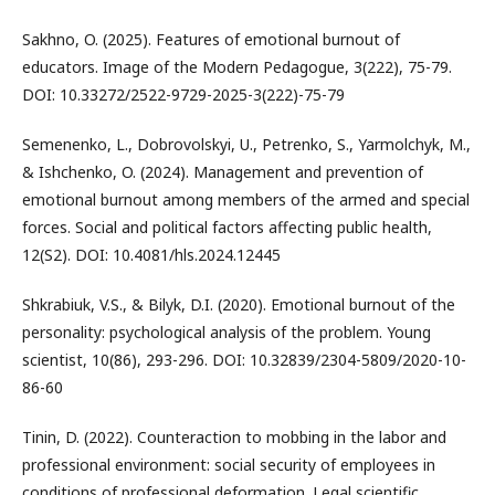
Sakhno, O. (2025). Features of emotional burnout of
educators. Image of the Modern Pedagogue, 3(222), 75-79.
DOI: 10.33272/2522-9729-2025-3(222)-75-79
Semenenko, L., Dobrovolskyi, U., Petrenko, S., Yarmolchyk, M.,
& Ishchenko, O. (2024). Management and prevention of
emotional burnout among members of the armed and special
forces. Social and political factors affecting public health,
12(S2). DOI: 10.4081/hls.2024.12445
Shkrabiuk, V.S., & Bilyk, D.I. (2020). Emotional burnout of the
personality: psychological analysis of the problem. Young
scientist, 10(86), 293-296. DOI: 10.32839/2304-5809/2020-10-
86-60
Tinin, D. (2022). Counteraction to mobbing in the labor and
professional environment: social security of employees in
conditions of professional deformation. Legal scientific