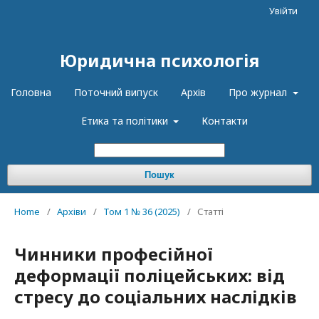
Увійти
Юридична психологія
Головна
Поточний випуск
Архів
Про журнал
Етика та політики
Контакти
Пошук
Home
/
Архіви
/
Том 1 № 36 (2025)
/
Статті
Чинники професійної
деформації поліцейських: від
стресу до соціальних наслідків