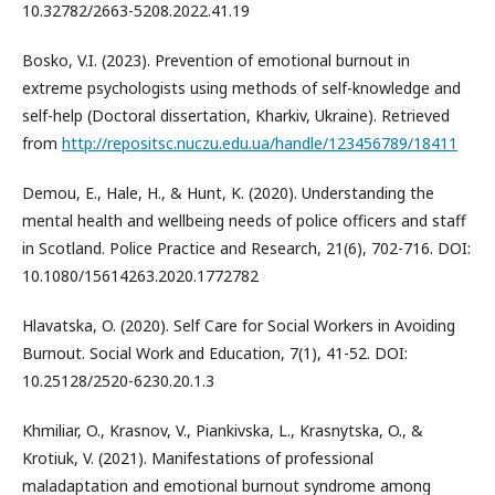
10.32782/2663-5208.2022.41.19
Bosko, V.I. (2023). Prevention of emotional burnout in
extreme psychologists using methods of self-knowledge and
self-help (Doctoral dissertation, Kharkiv, Ukraine). Retrieved
from
http://repositsc.nuczu.edu.ua/handle/123456789/18411
Demou, E., Hale, H., & Hunt, K. (2020). Understanding the
mental health and wellbeing needs of police officers and staff
in Scotland. Police Practice and Research, 21(6), 702-716. DOI:
10.1080/15614263.2020.1772782
Hlavatska, O. (2020). Self Care for Social Workers in Avoiding
Burnout. Social Work and Education, 7(1), 41-52. DOI:
10.25128/2520-6230.20.1.3
Khmiliar, O., Krasnov, V., Piankivska, L., Krasnytska, O., &
Krotiuk, V. (2021). Manifestations of professional
maladaptation and emotional burnout syndrome among