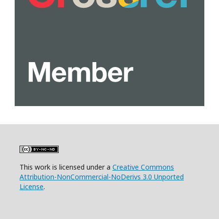
This work is licensed under a
Creative Commons
Attribution-NonCommercial-NoDerivs 3.0 Unported
License
.