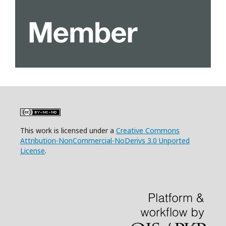
This work is licensed under a
Creative Commons
Attribution-NonCommercial-NoDerivs 3.0 Unported
License
.