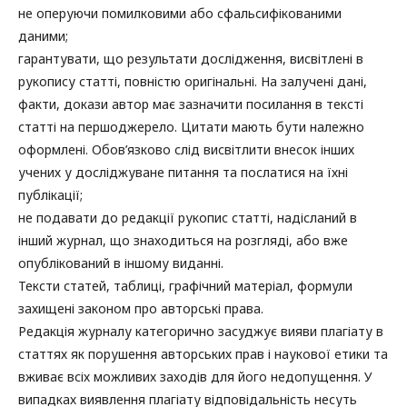
не оперуючи помилковими або сфальсифікованими
даними;
гарантувати, що результати дослідження, висвітлені в
рукопису статті, повністю оригінальні. На залучені дані,
факти, докази автор має зазначити посилання в тексті
статті на першоджерело. Цитати мають бути належно
оформлені. Обов’язково слід висвітлити внесок інших
учених у досліджуване питання та послатися на їхні
публікації;
не подавати до редакції рукопис статті, надісланий в
інший журнал, що знаходиться на розгляді, або вже
опублікований в іншому виданні.
Тексти статей, таблиці, графічний матеріал, формули
захищені законом про авторські права.
Редакція журналу категорично засуджує вияви плагіату в
статтях як порушення авторських прав і наукової етики та
вживає всіх можливих заходів для його недопущення. У
випадках виявлення плагіату відповідальність несуть