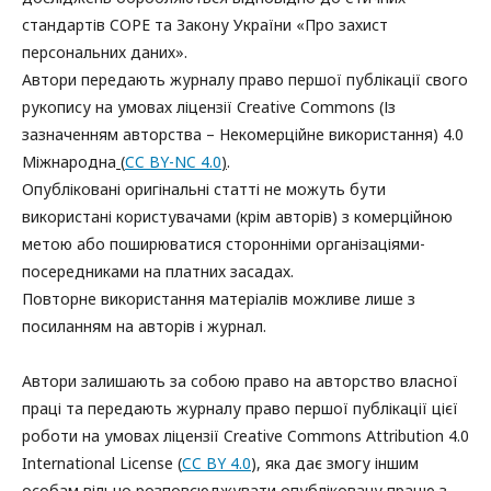
стандартів COPE та Закону України «Про захист
персональних даних».
Автори передають журналу право першої публікації свого
рукопису на умовах ліцензії Creative Commons (Із
зазначенням авторства – Некомерційне використання) 4.0
Міжнародна
(
CC BY-NC 4.0
)
.
Опубліковані оригінальні статті не можуть бути
використані користувачами (крім авторів) з комерційною
метою або поширюватися сторонніми організаціями-
посередниками на платних засадах.
Повторне використання матеріалів можливе лише з
посиланням на авторів і журнал.
Автори залишають за собою право на авторство власної
праці та передають журналу право першої публікації цієї
роботи на умовах ліцензії Creative Commons Attribution 4.0
International License (
CC BY 4.0
), яка дає змогу іншим
особам вільно розповсюджувати опубліковану працю з