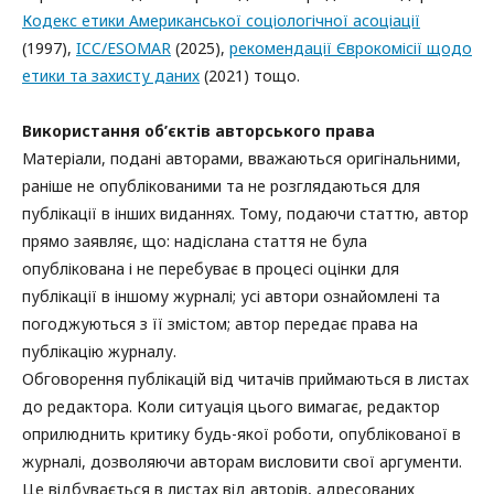
Кодекс етики Американської соціологічної асоціації
(1997),
ICC/ESOMAR
(2025),
рекомендації Єврокомісії щодо
етики та захисту даних
(2021) тощо.
Використання об’єктів авторського права
Матеріали, подані авторами, вважаються оригінальними,
раніше не опублікованими та не розглядаються для
публікації в інших виданнях. Тому, подаючи статтю, автор
прямо заявляє, що: надіслана стаття не була
опублікована і не перебуває в процесі оцінки для
публікації в іншому журналі; усі автори ознайомлені та
погоджуються з її змістом; автор передає права на
публікацію журналу.
Обговорення публікацій від читачів приймаються в листах
до редактора. Коли ситуація цього вимагає, редактор
оприлюднить критику будь-якої роботи, опублікованої в
журналі, дозволяючи авторам висловити свої аргументи.
Це відбувається в листах від авторів, адресованих