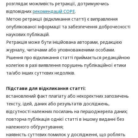
розглядає можливість ретракції, дотримуючись
відповідних
рекомендацій COPE
.
Метою ретракції (відкликання статті) є виправлення
опублікованої інформації та забезпечення доброчесності
наукових публікацій.
Ретракція може бути ініційована авторами, редакцією
журналу, читачами або уповноваженими особами.
Рішення про відкликання статті приймається редакційною
колегією в разі виявлення порушень публікаційної етики
та/або інших суттєвих недоліків.
Підстави для відкликання статті:
встановлений факт плагіату або некоректних запозичень
тексту, ідей, даних або результатів досліджень,
відсутності належних посилань на першоджерела даних;
повторна публікація однієї статті в іншому виданні без
належного обґрунтування;
наявність суттєвих помилок у дослідженні, що роблять