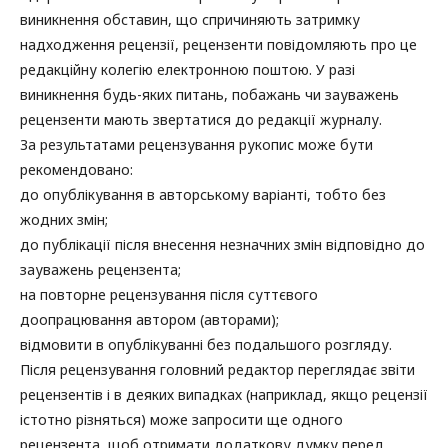
виникнення обставин, що спричиняють затримку
надходження рецензії, рецензенти повідомляють про це
редакційну колегію електронною поштою. У разі
виникнення будь-яких питань, побажань чи зауважень
рецензенти мають звертатися до редакції журналу.
За результатами рецензування рукопис може бути
рекомендовано:
до опублікування в авторському варіанті, тобто без
жодних змін;
до публікації після внесення незначних змін відповідно до
зауважень рецензента;
на повторне рецензування після суттєвого
доопрацювання автором (авторами);
відмовити в опублікуванні без подальшого розгляду.
Після рецензування головний редактор переглядає звіти
рецензентів і в деяких випадках (наприклад, якщо рецензії
істотно різняться) може запросити ще одного
рецензента, щоб отримати додаткову думку перед