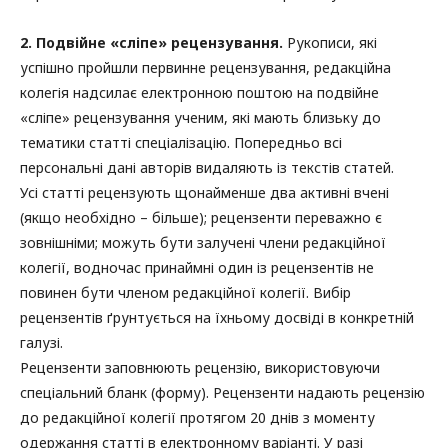
2. Подвійне «сліпе» рецензування.
Рукописи, які
успішно пройшли первинне рецензування, редакційна
колегія надсилає електронною поштою на подвійне
«сліпе» рецензування ученим, які мають близьку до
тематики статті спеціалізацію. Попередньо всі
персональні дані авторів видаляють із текстів статей.
Усі статті рецензують щонайменше два активні вчені
(якщо необхідно – більше); рецензенти переважно є
зовнішніми; можуть бути залучені члени редакційної
колегії, водночас принаймні один із рецензентів не
повинен бути членом редакційної колегії. Вибір
рецензентів ґрунтується на їхньому досвіді в конкретній
галузі.
Рецензенти заповнюють рецензію, використовуючи
спеціальний бланк (форму). Рецензенти надають рецензію
до редакційної колегії протягом 20 днів з моменту
одержання статті в електронному варіанті. У разі