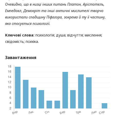
Очевидно, що в низці інших питань Платон, Арістотель,
Емпедокл, Демокріт та інші античні мислителі творчо
використали спадщину Піфагора, зокрема й ту її частину,
яка стосується психології.
Ключові слова:
психологія; душа; відчуття; мислення;
свідомість; психіка.
Завантаження