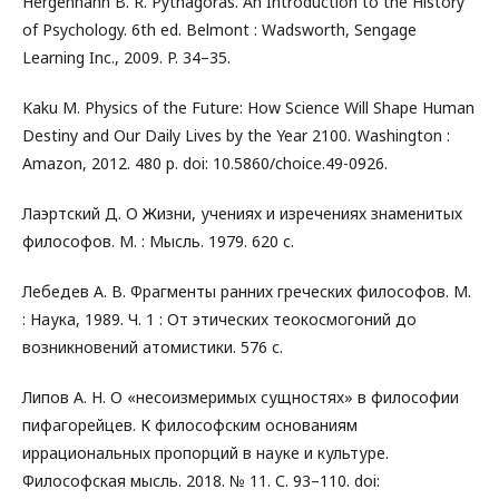
Hergenhahn B. R. Pythagoras. An Introduction to the History
of Psychology. 6th ed. Belmont : Wadsworth, Sengage
Learning Inc., 2009. P. 34–35.
Kaku M. Physics of the Future: How Science Will Shape Human
Destiny and Our Daily Lives by the Year 2100. Washington :
Amazon, 2012. 480 p. doi: 10.5860/choice.49-0926.
Лаэртский Д. О Жизни, учениях и изречениях знаменитых
философов. М. : Мысль. 1979. 620 с.
Лебедев А. В. Фрагменты ранних греческих философов. М.
: Наука, 1989. Ч. 1 : От этических теокосмогоний до
возникновений атомистики. 576 с.
Липов А. Н. О «несоизмеримых сущностях» в философии
пифагорейцев. К философским основаниям
иррациональных пропорций в науке и культуре.
Философская мысль. 2018. № 11. С. 93–110. doi: