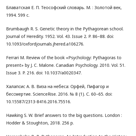
Блаватская Е. П. Теософский словарь. М. : Золотой век,
1994. 599 с.
Brumbaugh R. S. Genetic theory in the Pythagorean school.
Journal of Heredity. 1952. Vol. 43. Issue 2. P. 86–88. doi:
10.1093/oxfordjournals.jhered.a106276.
Ferrari M. Review of the book «Psychology: Pythagoras to
present» by J. C. Malone. Canadian Psychology. 2010. Vol. 51.
Issue 3. P. 216. doi: 10.1037/a0020347.
Халапсис А. В. Виза на небеса: Орфей, Пифагор и
бессмертие. ScienceRise. 2016. № 8 (1). С. 60–65. doi:
10.15587/2313-8416.2016.75516.
Hawking S. W. Brief answers to the big questions. London :
Hodder & Stoughton, 2018. 256 p.