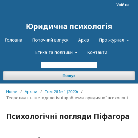
Увійти
Юридична психологія
Головна
Поточний випуск
Архів
Про журнал
Етика та політики
Контакти
Пошук
Home
/
Архіви
/
Том 26 № 1 (2020)
/
Теоретичні та методологічні проблеми юридичної психології
Психологічні погляди Піфагора