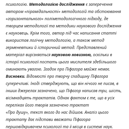
психологію.
Методологією
дослідження
є заперечення
автором «пірамідальності» методологій та обстоювання
«горизонтального» поліметодологічного підходу, де
творцем методології та методики наукового дослідження
є науковець. Крім того, автор під час написання статті
використав логічну методологію, а також метод
герменевтики й історичний метод. Представлений
матеріал вирізняється
науковою новизною,
оскільки в
історії психології постать цього мислителя здебільшого
оминають увагою. Згадок про Піфагора майже немає.
Висновки.
Відомості про творчу спадщину Піфагора
суперечливі. Іноді стверджують, що він нічого не писав, в
інших джерелах зазначено, що Піфагор написав три, шість,
вісімнадцять трактатів. Однак фактом є те, що в усіх
переліках його творів зазначено трактат
«Про душу», текст якого до нас дійшов. Аналіз цього
трактату дає підстави вважати Піфагора
першовідкривачем психології та її місця в системі наук.