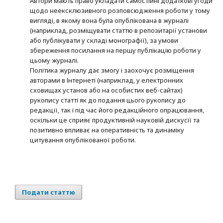
Автори мають право укладати самостійні додаткові угоди
щодо неексклюзивного розповсюдження роботи у тому
вигляді, в якому вона була опублікована в журналі
(наприклад, розміщувати статтю в репозитарії установи
або публікувати у складі монографії), за умови
збереження посилання на першу публікацію роботи у
цьому журналі.
Політика журналу дає змогу і заохочує розміщення
авторами в Інтернеті (наприклад, у електронних
сховищах установ або на особистих веб-сайтах)
рукопису статті як до подання цього рукопису до
редакції, так і під час його редакційного опрацювання,
оскільки це сприяє продуктивній науковій дискусії та
позитивно впливає на оперативність та динаміку
цитування опублікованої роботи.
Подати статтю