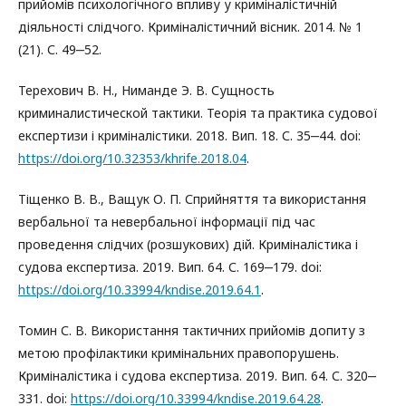
прийомів психологічного впливу у криміналістичній
діяльності слідчого. Криміналістичний вісник. 2014. № 1
(21). С. 49‒52.
Терехович В. Н., Ниманде Э. В. Сущность
криминалистической тактики. Теорія та практика судової
експертизи і криміналістики. 2018. Вип. 18. С. 35‒44. doi:
https://doi.org/10.32353/khrife.2018.04
.
Тіщенко В. В., Ващук О. П. Сприйняття та використання
вербальної та невербальної інформації під час
проведення слідчих (розшукових) дій. Криміналістика і
судова експертиза. 2019. Вип. 64. С. 169‒179. doi:
https://doi.org/10.33994/kndise.2019.64.1
.
Томин С. В. Використання тактичних прийомів допиту з
метою профілактики кримінальних правопорушень.
Криміналістика і судова експертиза. 2019. Вип. 64. С. 320‒
331. doi:
https://doi.org/10.33994/kndise.2019.64.28
.