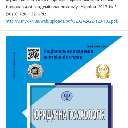
Національної академії правових наук України. 2017. № 3
(90). С. 120‒132. URL:
http://visnyk.kh.ua/web/uploads/pdf/323242422-120-132.pdf
.