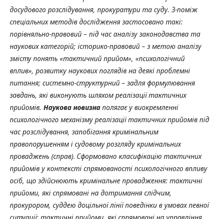
досудового розслідування, прокуратури та суду. З-поміж
спеціальних методів дослідження застосовано такі:
порівняльно-правовий – під час аналізу законодавства та
наукових категорій; історико-правовий – з метою аналізу
змісту понять «тактичний прийом», «психологічний
вплив», розвитку наукових поглядів на деякі проблемні
питання; системно-структурний – задля формулювання
завдань, які виконують шляхом реалізації тактичних
прийомів.
Наукова новизна
полягає у виокремленні
психологічного механізму реалізації тактичних прийомів під
час
розслідування, запобігання кримінальним
правопорушенням і судовому розгляду кримінальних
проваджень (справ)
.
Сформовано класифікацію тактичних
прийомів у контексті спрямованості психологічного впливу
осіб, що здійснюють кримінальне провадження:
тактичні
прийоми, які спрямовані на дотримання слідчим,
прокурором, суддею доцільної лінії поведінки в умовах певної
ситуації;
тактичні прийоми, які спрямовані на управління