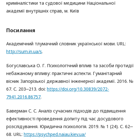
криміналістики та судової медицини Національної
академії внутрішніх справ, м. Київ
Посилання
Академічний тлумачний словник української мови. URL:
http://sum.in.ua/s
.
Богуславська О. Г. Психологічний вплив та засоби протидії
небажаному впливу: практичні аспекти. Гуманітарний
вісник Запорізької державної інженерної академії. 2016. №
67. С. 203‒213. doi:
https://doi.org/10.30839/2072-
7941.2016.86757
.
Баверман С. С. Аналіз сучасних підходів до підвищення
ефективності проведення допиту під час досудового
розслідування. Юридична психологія. 2019. № 1 (24). С. 62‒
68. URL:
https://psychped.naiau.kiev.ua/