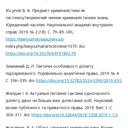
Юсупов В. В. Предмет криміналістики як
системоутворюючий чинник криміналістичних знань.
Юридичний часопис Національної академії внутрішніх
справ. 2019. № 2 (18). С. 79‒85. URL:
https://lawjournal.naiau.kiev.ua/
index.php/lawjournal/article/view/1075. doi:
https://doi.org/10.33270/04191802.79
.
Земляний Д. Л. Тактичні особливості допиту
підозрюваного. Порівняльно-аналітичне право. 2019. № 4.
С. 336‒339. doi:
https://doi.org/10.32782/2524-0390/2019.4.92
.
Жалдак І. А. Актуальні питання тактики одночасного
допиту двох чи більше вже допитаних осіб. Науковий
вісник публічного та приватного права. 2019. Вип. 1. С.
304–311. doi:
https://doi.org/10.32844/2618-1258.2019.1-1.3
.
Журавель В. А. Об’єкт і предмет криміналістики. Вісник