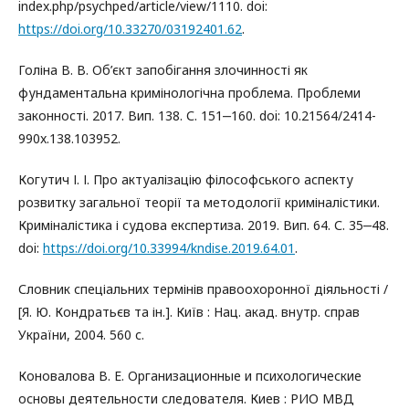
index.php/psychped/article/view/1110. doi:
https://doi.org/10.33270/03192401.62
.
Голіна В. В. Об’єкт запобігання злочинності як
фундаментальна кримінологічна проблема. Проблеми
законності. 2017. Вип. 138. С. 151‒160. doi: 10.21564/2414-
990x.138.103952.
Когутич І. І. Про актуалізацію філософського аспекту
розвитку загальної теорії та методології криміналістики.
Криміналістика і судова експертиза. 2019. Вип. 64. С. 35‒48.
doi:
https://doi.org/10.33994/kndise.2019.64.01
.
Словник спеціальних термінів правоохоронної діяльності /
[Я. Ю. Кондратьєв та ін.]. Київ : Нац. акад. внутр. справ
України, 2004. 560 с.
Коновалова В. Е. Организационные и психологические
основы деятельности следователя. Киев : РИО МВД