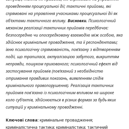
проведенням процесуальної дії; тактичні прийоми, які
спрямовані на управління учасниками процесуальної дії як
об’єктами тактичного впливу.
Висновки.
Психологічний
механізм реалізації тактичних прийомів передбачає:
безпосередню чи опосередковану взаємодію між особою, яка
здійснює кримінальне провадження, та її респондентами;
їхню психологічну спрямованість, пов’язану з відтворенням
події, що трапилася, актуалізацією забутого, викриттям
неправди, пошуком прихованого; психологічний ефект від
застосування прийомів (пов’язаний з необхідністю
отримання правдивих показань, виявленням слідів
кримінального правопорушення). Реалізація тактичних
прийомів пов'язана із психологічним впливом на широке
коло суб’єктів,
здійснюється в різних формах за будь-яких
ситуацій у кримінальному провадженні.
Ключові слова:
кримінальне провадження;
криміналістична тактика; криміналістика; тактичний