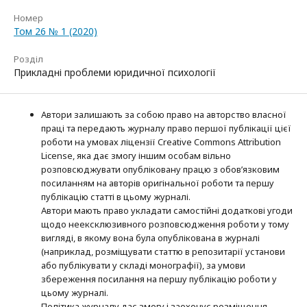
Номер
Том 26 № 1 (2020)
Розділ
Прикладні проблеми юридичної психології
Автори залишають за собою право на авторство власної
праці та передають журналу право першої публікації цієї
роботи на умовах ліцензії Creative Commons Attribution
License, яка дає змогу іншим особам вільно
розповсюджувати опубліковану працю з обов’язковим
посиланням на авторів оригінальної роботи та першу
публікацію статті в цьому журналі.
Автори мають право укладати самостійні додаткові угоди
щодо неексклюзивного розповсюдження роботи у тому
вигляді, в якому вона була опублікована в журналі
(наприклад, розміщувати статтю в репозитарії установи
або публікувати у складі монографії), за умови
збереження посилання на першу публікацію роботи у
цьому журналі.
Політика журналу дає змогу і заохочує розміщення