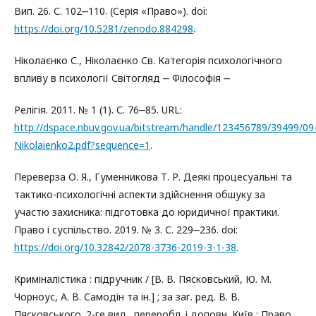
Вип. 26. С. 102‒110. (Серія «Право»). doi:
https://doi.org/10.5281/zenodo.884298
.
Ніколаєнко С., Ніколаєнко Св. Категорія психологічного
впливу в психології Світогляд ‒ Філософія ‒
Релігія. 2011. № 1 (1). С. 76‒85. URL:
http://dspace.nbuv.gov.ua/bitstream/handle/123456789/39499/09
Nikolaienko2.pdf?sequence=1
.
Переверза О. Я., Гуменникова Т. Р. Деякі процесуальні та
тактико-психологічні аспекти здійснення обшуку за
участю захисника: підготовка до юридичної практики.
Право і суспільство. 2019. № 3. С. 229‒236. doi:
https://doi.org/10.32842/2078-3736-2019-3-1-38
.
Криміналістика : підручник / [В. В. Пясковський, Ю. М.
Чорноус, А. В. Самодін та ін.] ; за заг. ред. В. В.
Пясковського. 2-ге вид., переробл. і доповн. Київ : Право,