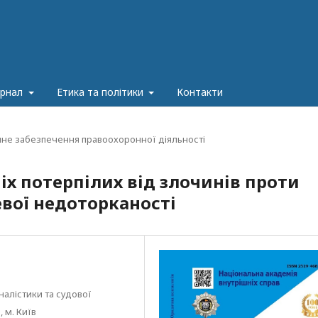
урнал
Етика та політики
Контакти
чне забезпечення правоохоронної діяльності
іх потерпілих від злочинів проти
евої недоторканості
алістики та судової
 м. Київ