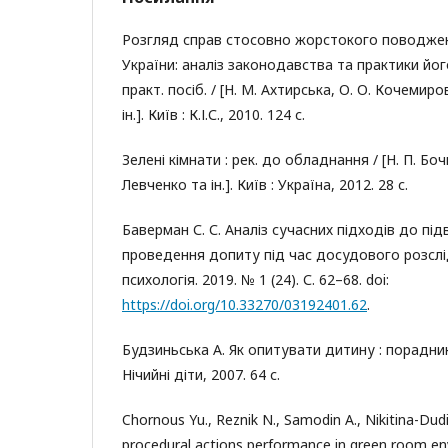
Розгляд справ стосовно жорстокого поводжен
України: аналіз законодавства та практики його
практ. посіб. / [Н. М. Ахтирська, О. О. Кочемиро
ін.]. Київ : К.І.С., 2010. 124 с.
Зелені кімнати : рек. до обладнання / [Н. П. Боч
Левченко та ін.]. Київ : Україна, 2012. 28 с.
Баверман С. С. Аналіз сучасних підходів до п
проведення допиту під час досудового розсл
психологія. 2019. № 1 (24). С. 62–68. doi:
https://doi.org/10.33270/03192401.62
.
Будзиньська А. Як опитувати дитину : порадник
Нічийні діти, 2007. 64 с.
Chornous Yu., Reznik N., Samodin A., Nikitina-Dud
procedural actions performance in green room e