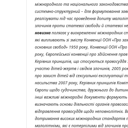
міжнародного та національного законодавства,
системно-структурний – для формулювання зав
реалізувати під час проведення допиту малоліт
злочинів проти статевої свободи й статевої 
новизна
полягає у виокремленні м
іжнародних с
які випливають зі змісту Конвенції ООН «Про з
основних свобод» 1950 року, Конвенції ООН «Пр
року, Європейської конвенції про здійснення прав
Керівних принципів, що стосуються правосуддя з
участю дітей-жертв і свідків злочинів, 2005 ро
про захист дітей від сексуальної експлуатації т
насильства 2007 року, Керівних принципів Комі
Європи щодо судочинства, дружнього до дитини
інші важливі міжнародні документи формують п
визначають основи діяльності органів правозас
відправлення правосуддя щодо неповнолітніх. 
дотримання високих міжнародних стандартів 
малолітніми, які є потерпілими від злочинів п