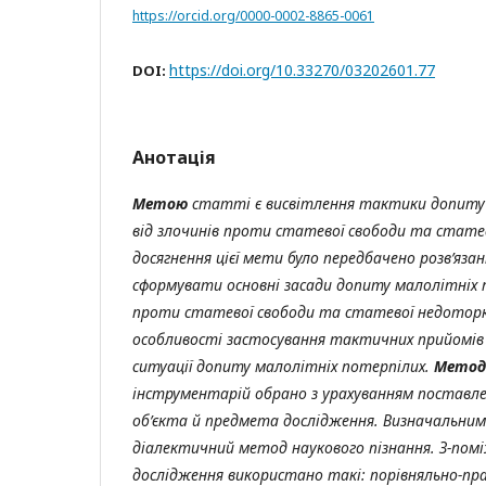
https://orcid.org/0000-0002-8865-0061
https://doi.org/10.33270/03202601.77
DOI:
Анотація
Метою
статті є висвітлення
тактики допиту 
від злочинів проти статевої свободи та стате
досягнення цієї мети було передбачено розв’яза
сформувати основні засади допиту малолітніх п
проти статевої свободи та статевої недотор
особливості застосування тактичних прийомів 
ситуації допиту малолітніх потерпілих.
Метод
інструментарій обрано з урахуванням поставле
об’єкта й предмета дослідження. Визначальним
діалектичний метод наукового пізнання. З-помі
дослідження використано такі: порівняльно-прав