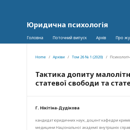
Юридична психологія
Головна
Поточний випуск
Архів
Про ж
Home
/
Архіви
/
Том 26 № 1 (2020)
/
Психологі
Тактика допиту малолітн
статевої свободи та стат
Г. Нікітіна-Дудікова
кандидат юридичних наук, доцент кафедри кримін
медицини Національної академії внутрішніх справ,