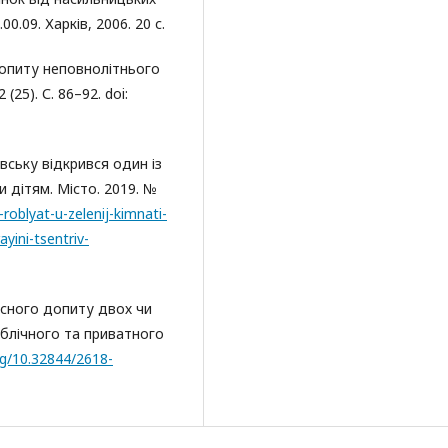
00.09. Харків, 2006. 20 с.
допиту неповнолітнього
25). С. 86–92. doi:
вську відкрився один із
и дітям. Місто. 2019. №
roblyat-u-zelenij-kimnati-
yini-tsentriv-
асного допиту двох чи
ублічного та приватного
org/10.32844/2618-