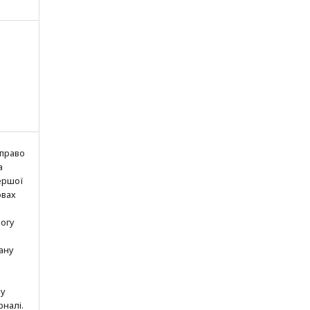
 право
а
ершої
овах
могу
ану
шу
рналі.