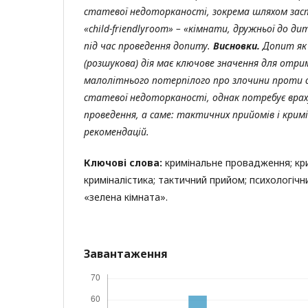
статевої недоторканості, зокрема шляхом за
«
child-friendlyroom»
– «кімнати, дружньої до ди
під час проведення допиту.
Висновки.
Допит як 
(розшукова) дія має ключове значення для отри
малолітнього потерпілого про
злочини проти 
статевої недоторканості
, однак потребує вра
проведення, а саме: тактичних прийомів і крим
рекомендацій.
Ключові слова:
кримінальне провадження; кри
криміналістика; тактичний прийом; психологічн
«зелена кімната».
Завантаження