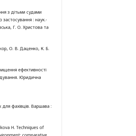
ня з дітьми судами
 застосування : наук.-
вська, Г. О. Христова та
кор, О. В. Даценко, К. Б.
ідвищення ефективності
ідування. Юридична
 для фахівців. Варшава :
ikova H. Techniques of
nvironment: comparative