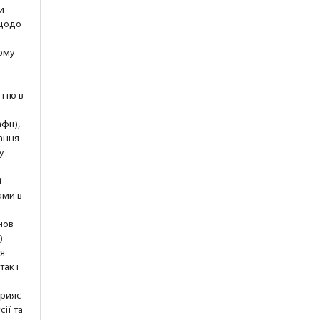
и
 щодо
ому
ттю в
фії),
ання
у
і
ами в
нов
)
ня
так і
прияє
ії та