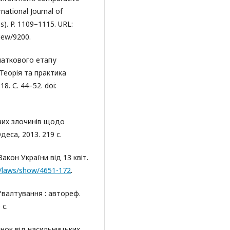
rnational Journal of
s). P. 1109–1115. URL:
view/9200.
чаткового етапу
Теорія та практика
8. С. 44–52. doi:
евих злочинів щодо
Одеса, 2013. 219 с.
акон України від 13 квіт.
a/laws/show/4651-172
.
ґвалтування : автореф.
 с.
інок від насильницьких