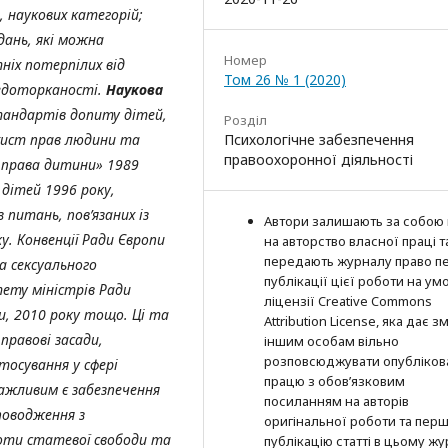
 наукових категорій;
дань, які можна
Номер
ніх потерпілих від
Том 26 № 1 (2020)
недоторканості.
Наукова
тандартів допиту дітей,
Розділ
ахист прав людини та
Психологічне забезпечення
правоохоронної діяльності
о права дитини» 1989
 дітей 1996 року,
 питань, пов’язаних із
Автори залишають за собою
ку.
Конвенції Ради Європи
на авторство власної праці т
передають журналу право п
а сексуального
публікації цієї роботи на ум
тету міністрів Ради
ліцензії Creative Commons
, 2010 року тощо. Ці та
Attribution License, яка дає з
равові засади,
іншим особам вільно
розповсюджувати опубліков
тосування у сфері
працю з обов’язковим
Важливим є забезпечення
посиланням на авторів
поводження з
оригінальної роботи та пер
роти статевої свободи та
публікацію статті в цьому жу