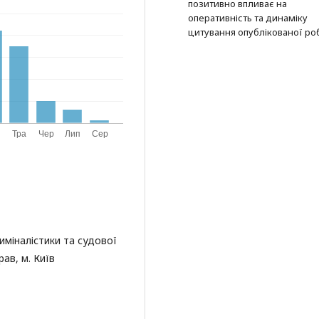
позитивно впливає на
оперативність та динаміку
цитування опублікованої ро
міналістики та судової
ав, м. Київ