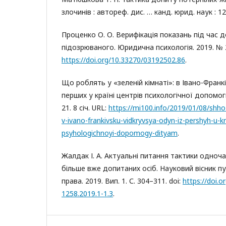
злочинів : автореф. дис. … канд. юрид. наук : 12.
Проценко О. О. Верифікація показань під час 
підозрюваного. Юридична психологія. 2019. № 2 (
https://doi.org/10.33270/03192502.86
.
Що роблять у «зеленій кімнаті»: в Івано-Франкі
перших у країні центрів психологічної допомог
21. 8 січ. URL:
https://mi100.info/2019/01/08/shho-
v-ivano-frankivsku-vidkryvsya-odyn-iz-pershyh-u-kra
psyhologichnoyi-dopomogy-dityam
.
Жалдак І. А. Актуальні питання тактики одноч
більше вже допитаних осіб. Науковий вісник п
права. 2019. Вип. 1. С. 304–311. doi:
https://doi.
1258.2019.1-1.3
.