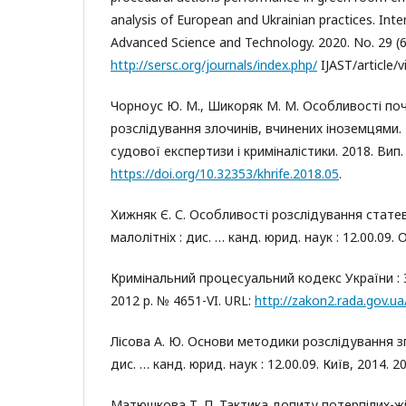
analysis of European and Ukrainian practices. Inte
Advanced Science and Technology. 2020. No. 29 (6
http://sersc.org/journals/index.php/
IJAST/article/
Чорноус Ю. М., Шикоряк М. М. Особливості по
розслідування злочинів, вчинених іноземцями. 
судової експертизи і криміналістики. 2018. Вип. 1
https://doi.org/10.32353/khrife.2018.05
.
Хижняк Є. С. Особливості розслідування стат
малолітніх : дис. … канд. юрид. наук : 12.00.09. 
Кримінальний процесуальний кодекс України : З
2012 р. № 4651-VI. URL:
http://zakon2.rada.gov.u
Лісова А. Ю. Основи методики розслідування з
дис. … канд. юрид. наук : 12.00.09. Київ, 2014. 20
Матюшкова Т. П. Тактика допиту потерпілих-ж