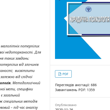
малолітніх потерпілих
вої недоторканості. Для
ння таких завдань:
отерпілих від злочинів
каності; висвітлити
PDF
залежно від слідчої
ологія.
Методологічний
Переглядів анотації: 686
ної мети, специфіки
Завантажень PDF: 1359
 є загальний
ж спеціальних методів
Опубліковано
овий – під час аналізу
2020-11-26