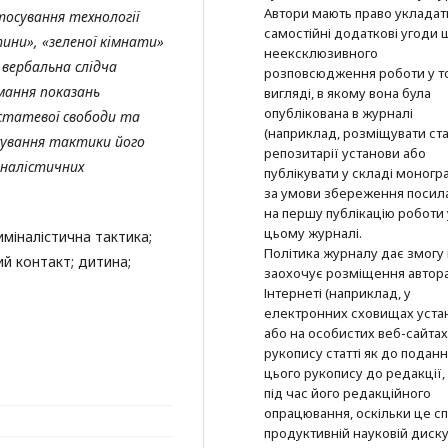
Автори мають право укладат
стосування
технології
самостійні додаткові угоди
тини», «зеленої кімнати»
неексклюзивного
вербальна слідча
розповсюдження роботи у т
мання показань
вигляді, в якому вона була
опублікована в журналі
статевої свободи та
(наприклад, розміщувати ста
хування тактики його
репозитарії установи або
іналістичних
публікувати у складі моногра
за умови збереження посил
на першу публікацію роботи 
цьому журналі.
міналістична тактика;
Політика журналу дає змогу 
ий контакт; дитина;
заохочує розміщення автор
Інтернеті (наприклад, у
електронних сховищах уста
або на особистих веб-сайтах
рукопису статті як до подан
цього рукопису до редакції, 
під час його редакційного
опрацювання, оскільки це с
продуктивній науковій дискус