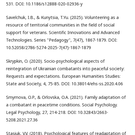
531. DOI: 10.1186/s12888-020-02936-y
Savelchuk, I.B., & Kunytsia, T.Yu. (2025). Volunteering as a
resource of territorial communities in the field of social
support for veterans. Scientific Innovations and Advanced
Technologies. Series "Pedagogy", 7(47), 1867-1879. DOI:
10.52058/2786-5274-2025-7(47)-1867-1879
Skrypkin, O. (2020). Socio-psychological aspects of
reintegration of Ukrainian combatants into peaceful society:
Requests and expectations. European Humanities Studies:
State and Society, 4, 75-85. DOI: 10.38014/ehs-ss.2020.4.06
Smyrnova, O.P., & Orlovska, O.A. (2021). Family adaptation of
a combatant in peacetime conditions. Social Psychology.
Legal Psychology, 27, 214-218. DOI: 10.32843/2663-
5208.2021.27.36
Stasiuk, V.V. (2018). Psychological features of readaptation of