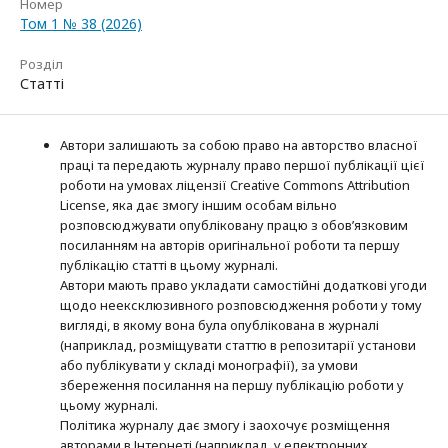
Номер
Том 1 № 38 (2026)
Розділ
Статті
Автори залишають за собою право на авторство власної
праці та передають журналу право першої публікації цієї
роботи на умовах ліцензії Creative Commons Attribution
License, яка дає змогу іншим особам вільно
розповсюджувати опубліковану працю з обов’язковим
посиланням на авторів оригінальної роботи та першу
публікацію статті в цьому журналі.
Автори мають право укладати самостійні додаткові угоди
щодо неексклюзивного розповсюдження роботи у тому
вигляді, в якому вона була опублікована в журналі
(наприклад, розміщувати статтю в репозитарії установи
або публікувати у складі монографії), за умови
збереження посилання на першу публікацію роботи у
цьому журналі.
Політика журналу дає змогу і заохочує розміщення
авторами в Інтернеті (наприклад, у електронних