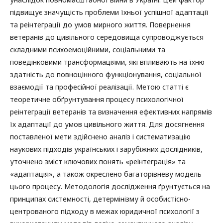
підвищує значущість проблеми їхньої успішної адаптації
та реінтеграції до умов мирного життя. Повернення
ветеранів до цивільного середовища супроводжується
складними психоемоційними, соціальними та
поведінковими трансформаціями, які впливають на їхню
здатність до повноцінного функціонування, соціальної
взаємодії та професійної реалізації. Метою статті є
теоретичне обґрунтування процесу психологічної
реінтеграції ветеранів та визначення ефективних напрямів
їх адаптації до умов цивільного життя. Для досягнення
поставленої мети здійснено аналіз і систематизацію
наукових підходів українських і зарубіжних дослідників,
уточнено зміст ключових понять «реінтеграція» та
«адаптація», а також окреслено багаторівневу модель
цього процесу. Методологія дослідження ґрунтується на
принципах системності, детермінізму й особистісно-
центрованого підходу в межах юридичної психології з