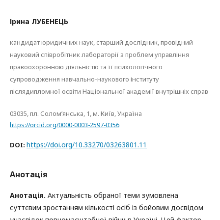
Ірина ЛУБЕНЕЦЬ
кандидат юридичних наук, старший дослідник, провідний
науковий співробітник лабораторії з проблем управління
правоохоронною діяльністю та її психологічного
супроводження навчально-наукового інституту
післядипломної освіти Національної академії внутрішніх справ
03035, пл. Солом’янська, 1, м. Київ, Україна
https://orcid.org/0000-0003-2597-0356
https://doi.org/10.33270/03263801.11
DOI:
Анотація
Анотація.
Актуальність обраної теми зумовлена
суттєвим зростанням кількості осіб із бойовим досвідом
унаслідок повномасштабної війни в Україні. Цей фактор