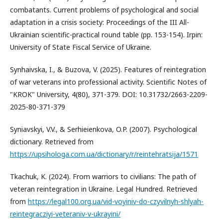
combatants. Current problems of psychological and social
adaptation in a crisis society: Proceedings of the III All-
Ukrainian scientific-practical round table (pp. 153-154). Irpin:
University of State Fiscal Service of Ukraine.
Synhaivska, I., & Buzova, V. (2025). Features of reintegration
of war veterans into professional activity. Scientific Notes of
"KROK" University, 4(80), 371-379. DOI: 10.31732/2663-2209-
2025-80-371-379
Syniavskyi, V.V., & Serhieienkova, O.P. (2007). Psychological
dictionary. Retrieved from
https://upsihologa.com.ua/dictionary/r/reintehratsija/1571
Tkachuk, K. (2024). From warriors to civilians: The path of
veteran reintegration in Ukraine. Legal Hundred. Retrieved
from
https://legal100.org.ua/vid-voyiniv-do-czyvilnyh-shlyah-
reintegracziyi-veteraniv-v-ukrayini/