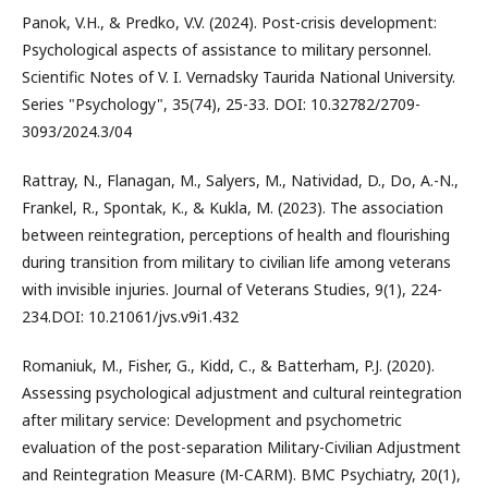
Panok, V.H., & Predko, V.V. (2024). Post-crisis development:
Psychological aspects of assistance to military personnel.
Scientific Notes of V. I. Vernadsky Taurida National University.
Series "Psychology", 35(74), 25-33. DOI: 10.32782/2709-
3093/2024.3/04
Rattray, N., Flanagan, M., Salyers, M., Natividad, D., Do, A.-N.,
Frankel, R., Spontak, K., & Kukla, M. (2023). The association
between reintegration, perceptions of health and flourishing
during transition from military to civilian life among veterans
with invisible injuries. Journal of Veterans Studies, 9(1), 224-
234.DOI: 10.21061/jvs.v9i1.432
Romaniuk, M., Fisher, G., Kidd, C., & Batterham, P.J. (2020).
Assessing psychological adjustment and cultural reintegration
after military service: Development and psychometric
evaluation of the post-separation Military-Civilian Adjustment
and Reintegration Measure (M-CARM). BMC Psychiatry, 20(1),