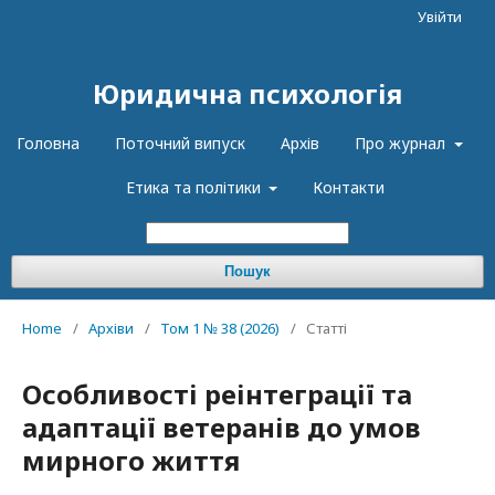
Увійти
Юридична психологія
Головна
Поточний випуск
Архів
Про журнал
Етика та політики
Контакти
Пошук
Home
/
Архіви
/
Том 1 № 38 (2026)
/
Статті
Особливості реінтеграції та
адаптації ветеранів до умов
мирного життя