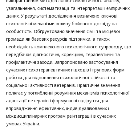
використанням методів логіко-семантичного аналізу,
узагальнення, систематизації та інтерпретації емпіричних
даних. У результаті дослідження визначено ключові
психологічні механізми впливу бойового досвіду на
особистість. Обґрунтовано значення сім’ї та місцевої
громади як базових ресурсів підтримки, а також
необхідність комплексного психологічного супроводу, що
передбачає діагностичні, корекційні, терапевтичні та
профілактичні заходи. Запропоновано застосування
сучасних психотерапевтичних підходів і групових форм
роботи для відновлення психологічної стійкості та
соціальної активності ветеранів. Практичне значення
полягає у поглибленні розуміння механізмів психологічної
адаптації ветеранів і формуванні підґрунтя для
впровадження ефективних, індивідуалізованих і
міждисциплінарних програм реінтеграції в сучасних
умовах України.