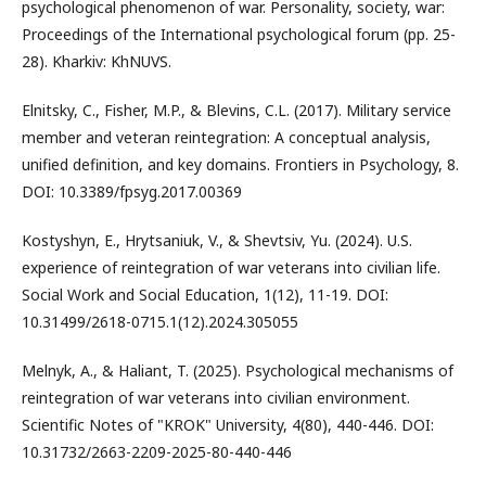
psychological phenomenon of war. Personality, society, war:
Proceedings of the International psychological forum (pp. 25-
28). Kharkiv: KhNUVS.
Elnitsky, C., Fisher, M.P., & Blevins, C.L. (2017). Military service
member and veteran reintegration: A conceptual analysis,
unified definition, and key domains. Frontiers in Psychology, 8.
DOI: 10.3389/fpsyg.2017.00369
Kostyshyn, E., Hrytsaniuk, V., & Shevtsiv, Yu. (2024). U.S.
experience of reintegration of war veterans into civilian life.
Social Work and Social Education, 1(12), 11-19. DOI:
10.31499/2618-0715.1(12).2024.305055
Melnyk, A., & Haliant, T. (2025). Psychological mechanisms of
reintegration of war veterans into civilian environment.
Scientific Notes of "KROK" University, 4(80), 440-446. DOI:
10.31732/2663-2209-2025-80-440-446