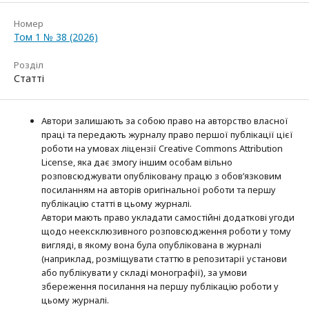
Номер
Том 1 № 38 (2026)
Розділ
Статті
Автори залишають за собою право на авторство власної
праці та передають журналу право першої публікації цієї
роботи на умовах ліцензії Creative Commons Attribution
License, яка дає змогу іншим особам вільно
розповсюджувати опубліковану працю з обов’язковим
посиланням на авторів оригінальної роботи та першу
публікацію статті в цьому журналі.
Автори мають право укладати самостійні додаткові угоди
щодо неексклюзивного розповсюдження роботи у тому
вигляді, в якому вона була опублікована в журналі
(наприклад, розміщувати статтю в репозитарії установи
або публікувати у складі монографії), за умови
збереження посилання на першу публікацію роботи у
цьому журналі.