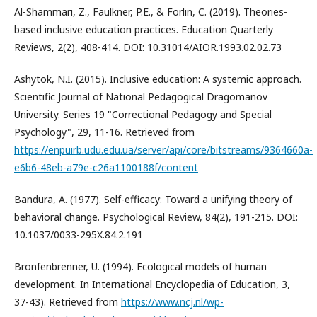
Al-Shammari, Z., Faulkner, P.E., & Forlin, C. (2019). Theories-
based inclusive education practices. Education Quarterly
Reviews, 2(2), 408-414. DOI: 10.31014/AIOR.1993.02.02.73
Ashytok, N.I. (2015). Inclusive education: A systemic approach.
Scientific Journal of National Pedagogical Dragomanov
University. Series 19 "Correctional Pedagogy and Special
Psychology", 29, 11-16. Retrieved from
https://enpuirb.udu.edu.ua/server/api/core/bitstreams/9364660a-
e6b6-48eb-a79e-c26a1100188f/content
Bandura, A. (1977). Self-efficacy: Toward a unifying theory of
behavioral change. Psychological Review, 84(2), 191-215. DOI:
10.1037/0033-295X.84.2.191
Bronfenbrenner, U. (1994). Ecological models of human
development. In International Encyclopedia of Education, 3,
37-43). Retrieved from
https://www.ncj.nl/wp-