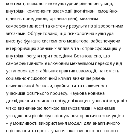
контекст, психологічно-культурний рівень регуляції,
внутрішні компоненти взаємодії (когнітивні, емоційно-
ціннісні, поведінкові, організаційні), механізм
самоефективності та систему результатів зі зворотними
зв’язками. Обґрунтовано, що психологічна культура
виконує функцію системного медіатора, забезпечуючи
інтеріоризацію зовнішніх впливів та їх трансформацію у
внутрішні регулятори поведінки. Встановлено, що
самоефективність є ключовим механізмом переходу від
установок до стабільних практик взаємодії, натомість
соціально-психологічний клімат визначає рівень
психологічної безпеки, прийняття та включеності
учасників освітнього процесу. Наукова новизна
дослідження полягає в побудові концептуальної моделі з
чітко визначеною логікою взаємозв’язків і механізмів
узгодження рівнів функціонування; практична значущість
– у можливості використання моделі для аналітичного
оцінювання та проєктування інклюзивного освітнього