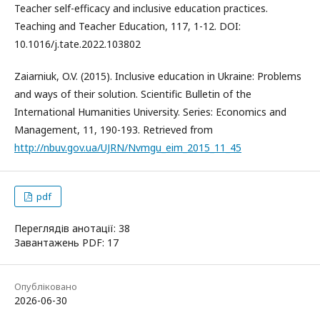
Teacher self-efficacy and inclusive education practices.
Teaching and Teacher Education, 117, 1-12. DOI:
10.1016/j.tate.2022.103802
Zaiarniuk, O.V. (2015). Inclusive education in Ukraine: Problems
and ways of their solution. Scientific Bulletin of the
International Humanities University. Series: Economics and
Management, 11, 190-193. Retrieved from
http://nbuv.gov.ua/UJRN/Nvmgu_eim_2015_11_45
pdf
Переглядів анотації: 38
Завантажень PDF: 17
Опубліковано
2026-06-30