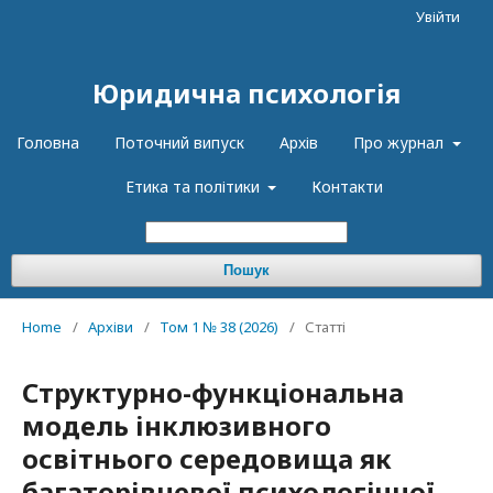
Увійти
Юридична психологія
Головна
Поточний випуск
Архів
Про журнал
Етика та політики
Контакти
Пошук
Home
/
Архіви
/
Том 1 № 38 (2026)
/
Статті
Структурно-функціональна
модель інклюзивного
освітнього середовища як
багаторівневої психологічної