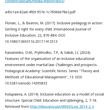
content/uploads/media-import/docs/
a45c1a4-82ad-4f69-957e-1c76966678e2.pdf
Florian, L., & Beaton, M. (2017). Inclusive pedagogy in action:
Getting it right for every child. International Journal of
Inclusive Education, 22, 870-884. DOI:
10.1080/13603116.2017.1412513
Kasianenko, O.M., Prykhodko, T.P., & Saliuk, I.I. (2024).
Features of the organization of an inclusive educational
environment under martial law: Challenges and prospects.
Pedagogical Academy: Scientific Notes. Series "Theory and
Methods of Educational Management", 13. DOI:
10.5281/zenodo.14395833
Kolupaieva, A. (2014). Inclusive education as a model of social
structure. Special Child: Education and Upbringing, 2, 7-18.
Retrieved from
http://nbuv.gov.ua/UJRN/DLog_2014_2_3