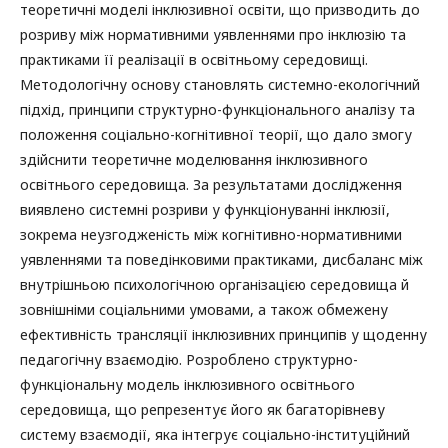
теоретичні моделі інклюзивної освіти, що призводить до
розриву між нормативними уявленнями про інклюзію та
практиками її реалізації в освітньому середовищі.
Методологічну основу становлять системно-екологічний
підхід, принципи структурно-функціонального аналізу та
положення соціально-когнітивної теорії, що дало змогу
здійснити теоретичне моделювання інклюзивного
освітнього середовища. За результатами дослідження
виявлено системні розриви у функціонуванні інклюзії,
зокрема неузгодженість між когнітивно-нормативними
уявленнями та поведінковими практиками, дисбаланс між
внутрішньою психологічною організацією середовища й
зовнішніми соціальними умовами, а також обмежену
ефективність трансляції інклюзивних принципів у щоденну
педагогічну взаємодію. Розроблено структурно-
функціональну модель інклюзивного освітнього
середовища, що репрезентує його як багаторівневу
систему взаємодії, яка інтегрує соціально-інституційний