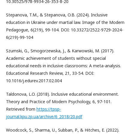
10.30525/978-9934-26-353-8-20
Stepanova, T.M., & Stepanova, O.B. (2024). Inclusive
education in Ukraine under martial law. Image of the Modern
Pedagogue, 6(219), 99-104. DOI: 10.33272/2522-9729-2024-
6(219)-99-104
Szumski, G., Smogorzewska, J., & Karwowski, M. (2017).
Academic achievement of students without special
educational needs in inclusive classrooms: A meta-analysis.
Educational Research Review, 21, 33-54. DOI:
10.1016/j.edurev.2017.02.004
Taldonova, L.O. (2018). Inclusive educational environment.
Theory and Practice of Modern Psychology, 6, 97-101.
Retrieved from
https://tpsp-
journal.kpu.zp.ua/archive/6_2018/20.pdf
Woodcock, S., Sharma, U., Subban, P., & Hitches, E. (2022).