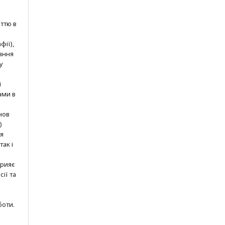
ттю в
фії),
ання
у
і
ами в
нов
)
ня
так і
прияє
ії та
боти.