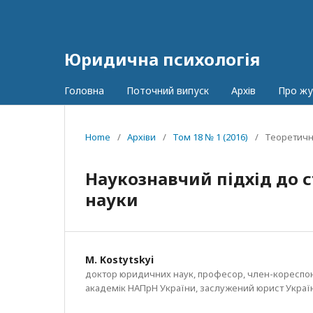
Юридична психологія
Головна
Поточний випуск
Архів
Про ж
Home
/
Архіви
/
Том 18 № 1 (2016)
/
Теоретичн
Наукознавчий підхід до 
науки
M. Kostytskyi
доктор юридичних наук, професор, член-кореспо
академік НАПрН України, заслужений юрист Украї