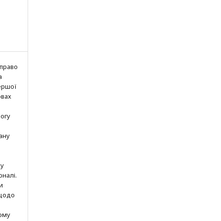
 право
а
ершої
овах
могу
ану
шу
рналі.
и
 щодо
ому