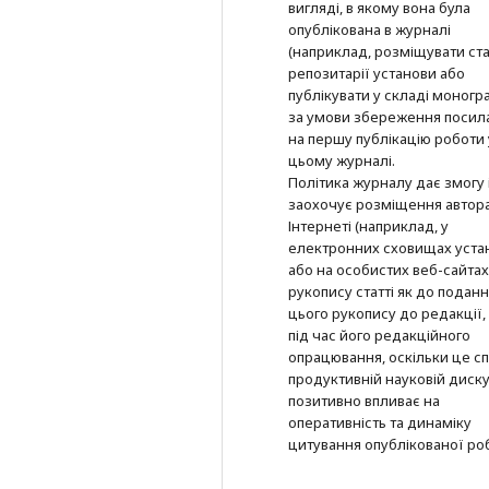
вигляді, в якому вона була
опублікована в журналі
(наприклад, розміщувати ста
репозитарії установи або
публікувати у складі моногра
за умови збереження посил
на першу публікацію роботи 
цьому журналі.
Політика журналу дає змогу 
заохочує розміщення автор
Інтернеті (наприклад, у
електронних сховищах уста
або на особистих веб-сайтах
рукопису статті як до подан
цього рукопису до редакції, 
під час його редакційного
опрацювання, оскільки це с
продуктивній науковій дискус
позитивно впливає на
оперативність та динаміку
цитування опублікованої ро