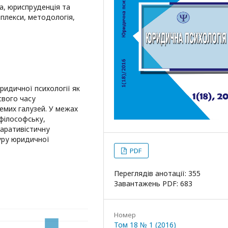
а, юриспруденція та
плекси, методологія,
ридичної психології як
свого часу
емих галузей. У межах
 філософську,
паративістичну
туру юридичної
PDF
Переглядів анотації: 355
Завантажень PDF: 683
Номер
Том 18 № 1 (2016)