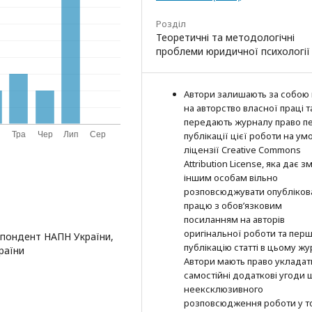
Розділ
Теоретичні та методологічні
проблеми юридичної психології
Автори залишають за собою
на авторство власної праці т
передають журналу право п
публікації цієї роботи на ум
ліцензії Creative Commons
Attribution License, яка дає з
іншим особам вільно
розповсюджувати опубліков
працю з обов’язковим
посиланням на авторів
оригінальної роботи та пер
спондент НАПН України,
публікацію статті в цьому жу
раїни
Автори мають право укладат
самостійні додаткові угоди
неексклюзивного
розповсюдження роботи у т