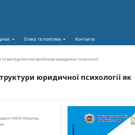
урнал
Етика та політики
Контакти
і та методологічні проблеми юридичної психології
структури юридичної психології як
ндент НАПН України,
ни