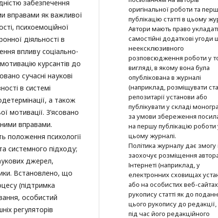
ідністю забезпечення
оригінальної роботи та пер
ими вправами як важливої
публікацію статті в цьому жу
ості, психоемоційної
Автори мають право укладат
самостійні додаткові угоди
ронної діяльності в
неексклюзивного
ення впливу соціально-
розповсюдження роботи у т
 мотивацію курсантів до
вигляді, в якому вона була
овано сучасні наукові
опублікована в журналі
(наприклад, розміщувати ста
ності в системі
репозитарії установи або
детермінації, а також
публікувати у складі моногра
ої мотивації. З’ясовано
за умови збереження посил
чними вправами.
на першу публікацію роботи 
цьому журналі.
ь положення психології
Політика журналу дає змогу 
 та системного підходу;
заохочує розміщення автор
аукових джерел,
Інтернеті (наприклад, у
ики. Встановлено, що
електронних сховищах уста
або на особистих веб-сайтах
оцесу (підтримка
рукопису статті як до подан
вання, особистий
цього рукопису до редакції, 
ніх регуляторів
під час його редакційного