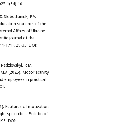
025-1(34)-10
 & Slobodianiuk, P.A.
 education students of the
nternal Affairs of Ukraine
tific Journal of the
11(171), 29-33. DOI:
, Radzievskyi, R.M.,
M.V. (2025). Motor activity
nd employees in practical
OI:
21). Features of motivation
ht specialties. Bulletin of
195. DOI: