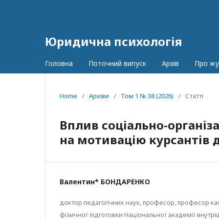
Юридична психологія
Головна
Поточний випуск
Архів
Про ж
Home
/
Архіви
/
Том 1 № 38 (2026)
/
Статті
Вплив соціально-організ
на мотивацію курсантів 
Валентин* БОНДАРЕНКО
доктор педагогічних наук, професор, професор к
фізичної підготовки Національної академії внутрі