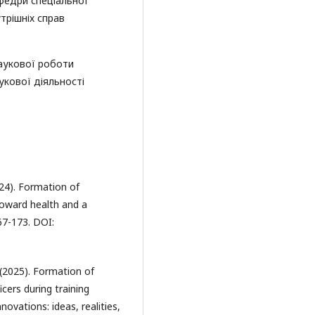
федри спеціальної
трішніх справ
наукової роботи
укової діяльності
024). Formation of
toward health and a
167-173. DOI:
 (2025). Formation of
cers during training
novations: ideas, realities,