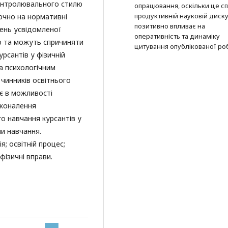
контролювального стилю
опрацювання, оскільки це с
продуктивній науковій дискус
лючно на нормативні
позитивно впливає на
вень усвідомленої
оперативність та динаміку
ю та можуть спричиняти
цитування опублікованої ро
рсантів у фізичній
а психологічним
 чинників освітнього
є в можливості
сконалення
го навчання курсантів у
и навчання.
я; освітній процес;
фізичні вправи.