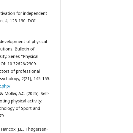
tivation for independent
on, 4, 125-130. DOI:
 development of physical
utions. Bulletin of
ty. Series "Physical
DOI: 10.32626/2309-
ctors of professional
psychology, 2(21), 145-155.
x.php/
Moller, A.C. (2025). Self-
ing physical activity:
ychology of Sport and
79
, Hancox, J.E., Thøgersen-