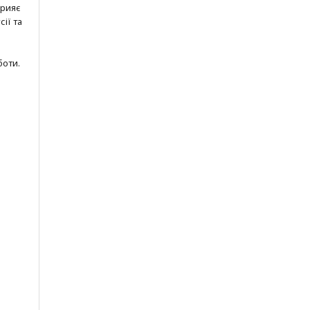
прияє
ії та
боти.