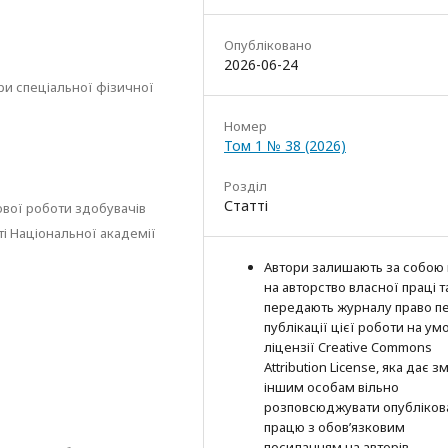
Опубліковано
2026-06-24
и спеціальної фізичної
в
Номер
Том 1 № 38 (2026)
Розділ
Статті
ової роботи здобувачів
ті Національної академії
Автори залишають за собою
на авторство власної праці т
передають журналу право п
публікації цієї роботи на ум
ліцензії Creative Commons
Attribution License, яка дає з
іншим особам вільно
розповсюджувати опубліков
працю з обов’язковим
посиланням на авторів