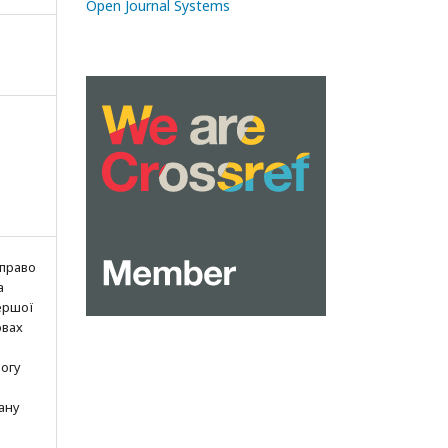
Open Journal Systems
 право
а
ершої
овах
могу
ану