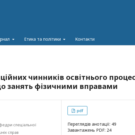
урнал
Етика та політики
Контакти
аційних чинників освітнього проце
до занять фізичними вправами
pdf
Переглядів анотації: 49
афедри спеціальної
Завантажень PDF: 24
шніх справ