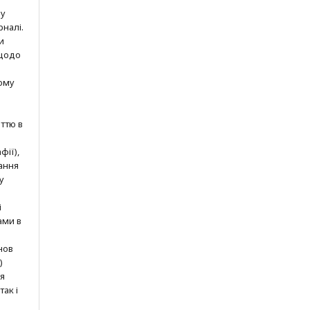
шу
рналі.
и
 щодо
ому
ттю в
фії),
ання
у
і
ами в
нов
)
ня
так і