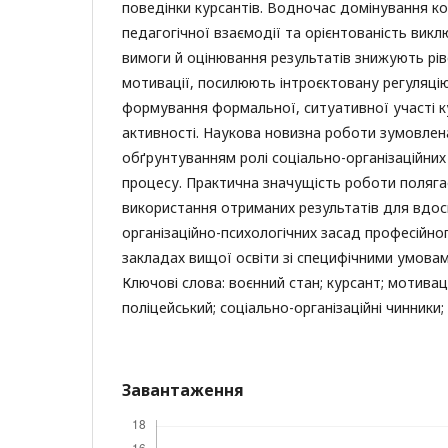
поведінки курсантів. Водночас домінування 
педагогічної взаємодії та орієнтованість вик
вимоги й оцінювання результатів знижують рі
мотивації, посилюють інтроєктовану регуляці
формування формальної, ситуативної участі ку
активності. Наукова новизна роботи зумовлен
обґрунтуванням ролі соціально-організаційних
процесу. Практична значущість роботи поляга
використання отриманих результатів для вдо
організаційно-психологічних засад професійно
закладах вищої освіти зі специфічними умовам
Ключові слова: воєнний стан; курсант; мотиваці
поліцейський; соціально-організаційні чинники; 
Завантаження