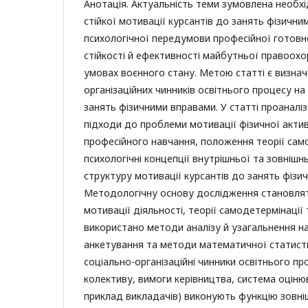
Анотація. Актуальність теми зумовлена необх
стійкої мотивації курсантів до занять фізичн
психологічної передумови професійної готовн
стійкості й ефективності майбутньої правоохо
умовах воєнного стану. Метою статті є визнач
організаційних чинників освітнього процесу на
занять фізичними вправами. У статті проаналіз
підходи до проблеми мотивації фізичної актив
професійного навчання, положення теорії само
психологічні концепції внутрішньої та зовнішнь
структуру мотивації курсантів до занять фізи
Методологічну основу дослідження становлят
мотивації діяльності, теорії самодетермінації
використано методи аналізу й узагальнення н
анкетування та методи математичної статист
соціально-організаційні чинники освітнього пр
колективу, вимоги керівництва, система оціню
приклад викладачів) виконують функцію зовніш