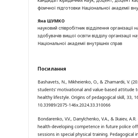
кандидат юридичних наук, доцент, доцент ка
фізичної підготовки Національної академії вну
Яна ШУМКО
науковий співробітник відділення організації 
здобувачів вищої освіти відділу організації на
Національної академії внутрішніх справ
Посилання
Bashavets, N., Mikheienko, O., & Zhamardii, V. (2
students’ motivational and value-based attitude 
healthy lifestyle. Origins of pedagogical skill, 33, 
10.33989/2075-146x.2024.33.310066
Bondarenko, V.V., Danylchenko, V.A., & Ikaiev, A.R.
health-developing competence in future police offi
sessions in special physical training. Pedagogical in