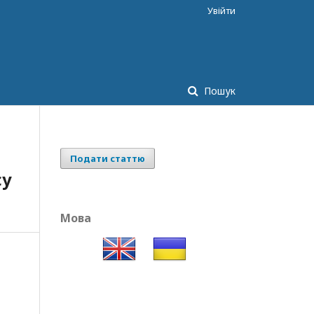
Увійти
Пошук
Подати статтю
су
Мова