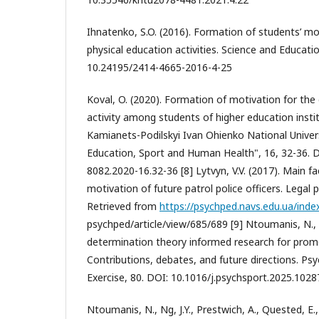
Ihnatenko, S.O. (2016). Formation of students’ mo
physical education activities. Science and Educati
10.24195/2414-4665-2016-4-25
Koval, O. (2020). Formation of motivation for the
activity among students of higher education instit
Kamianets-Podilskyi Ivan Ohienko National Universi
Education, Sport and Human Health", 16, 32-36. 
8082.2020-16.32-36 [8] Lytvyn, V.V. (2017). Main fa
motivation of future patrol police officers. Legal 
Retrieved from
https://psychped.navs.edu.ua/inde
psychped/article/view/685/689 [9] Ntoumanis, N., & 
determination theory informed research for promot
Contributions, debates, and future directions. Ps
Exercise, 80. DOI: 10.1016/j.psychsport.2025.1028
Ntoumanis, N., Ng, J.Y., Prestwich, A., Quested, E.