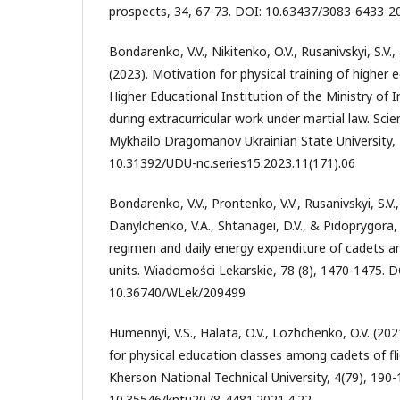
prospects, 34, 67-73. DOI: 10.63437/3083-6433-2
Bondarenko, V.V., Nikitenko, O.V., Rusanivskyi, S.V.,
(2023). Motivation for physical training of higher
Higher Educational Institution of the Ministry of I
during extracurricular work under martial law. Scien
Mykhailo Dragomanov Ukrainian State University, 
10.31392/UDU-nc.series15.2023.11(171).06
Bondarenko, V.V., Prontenko, V.V., Rusanivskyi, S.V.
Danylchenko, V.A., Shtanagei, D.V., & Pidoprygora, 
regimen and daily energy expenditure of cadets a
units. Wiadomości Lekarskie, 78 (8), 1470-1475. D
10.36740/WLek/209499
Humennyi, V.S., Halata, O.V., Lozhchenko, O.V. (20
for physical education classes among cadets of flig
Kherson National Technical University, 4(79), 190-
10.35546/kntu2078-4481.2021.4.22