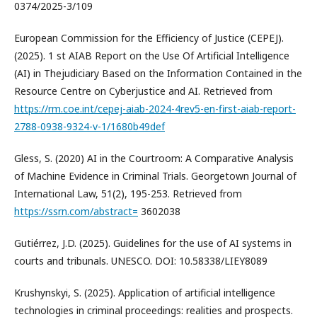
0374/2025-3/109
European Commission for the Efficiency of Justice (CEPEJ).
(2025). 1 st AIAB Report on the Use Of Artificial Intelligence
(AI) in Thejudiciary Based on the Information Contained in the
Resource Centre on Cyberjustice and AI. Retrieved from
https://rm.coe.int/cepej-aiab-2024-4rev5-en-first-aiab-report-
2788-0938-9324-v-1/1680b49def
Gless, S. (2020) AI in the Courtroom: A Comparative Analysis
of Machine Evidence in Criminal Trials. Georgetown Journal of
International Law, 51(2), 195-253. Retrieved from
https://ssrn.com/abstract=
3602038
Gutiérrez, J.D. (2025). Guidelines for the use of AI systems in
courts and tribunals. UNESCO. DOI: 10.58338/LIEY8089
Krushynskyi, S. (2025). Application of artificial intelligence
technologies in criminal proceedings: realities and prospects.