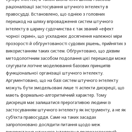
раціоналізації застосування штучного інтелекту в
правосудді. Встановлено, що однією з головних
перешкод на шляху впровадження систем штучного
інтелекту в царину судочинства є так званий «ефект
чорної скрині», що ускладнює досягнення належної міри
прозорості й обґрунтованості судових рішень, прийнятих з
використанням таких систем. Обґрунтовано, що дієвим
методологічним засобом подолання цієї перешкоди може
слугувати логічне моделювання базових принципів
функціональної організації штучного інтелекту.
Аргументовано, що на базі систем штучного інтелекту
можуть бути змодельовані лише ті аспекти дискреції, що
мають формально-алгоритмічний характер. Тому
дискреція має залишатися прерогативою людини із
застосуванням штучного інтелекту як інструменту, а не як
суб’єкта правосуддя. Саме на таких засадах
запропоновано дослідити питання щодо меж
використання штучного інтелекту в правозастосовній