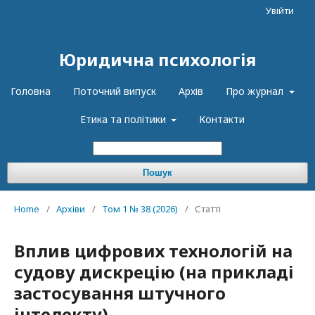
Увійти
Юридична психологія
Головна
Поточний випуск
Архів
Про журнал
Етика та політики
Контакти
Пошук
Home
/
Архіви
/
Том 1 № 38 (2026)
/
Статті
Вплив цифрових технологій на
судову дискрецію (на прикладі
застосування штучного
інтелекту)