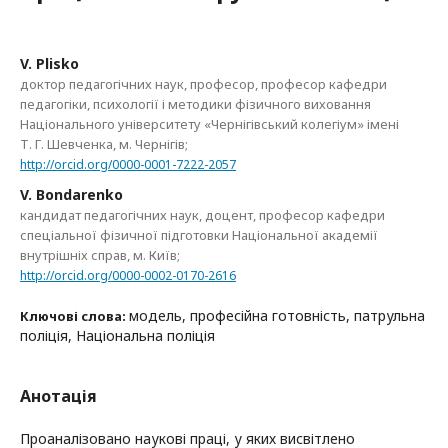
V. Plisko
доктор педагогічних наук, професор, професор кафедри
педагогіки, психології і методики фізичного виховання
Національного університету «Чернігівський колегіум» імені
Т. Г. Шевченка, м. Чернігів;
http://orcid.org/0000-0001-7222-2057
V. Bondarenko
кандидат педагогічних наук, доцент, професор кафедри
спеціальної фізичної підготовки Національної академії
внутрішніх справ, м. Київ;
http://orcid.org/0000-0002-0170-2616
модель, професійна готовність, патрульна
Ключові слова:
поліція, Національна поліція
Анотація
Проаналізовано наукові праці, у яких висвітлено