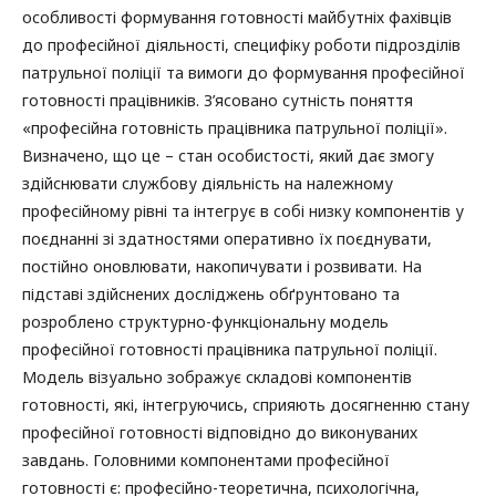
особливості формування готовності майбутніх фахівців
до професійної діяльності, специфіку роботи підрозділів
патрульної поліції та вимоги до формування професійної
готовності працівників. З’ясовано сутність поняття
«професійна готовність працівника патрульної поліції».
Визначено, що це – стан особистості, який дає змогу
здійснювати службову діяльність на належному
професійному рівні та інтегрує в собі низку компонентів у
поєднанні зі здатностями оперативно їх поєднувати,
постійно оновлювати, накопичувати і розвивати. На
підставі здійснених досліджень обґрунтовано та
розроблено структурно-функціональну модель
професійної готовності працівника патрульної поліції.
Модель візуально зображує складові компонентів
готовності, які, інтегруючись, сприяють досягненню стану
професійної готовності відповідно до виконуваних
завдань. Головними компонентами професійної
готовності є: професійно-теоретична, психологічна,