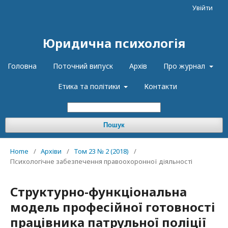
Увійти
Юридична психологія
Головна
Поточний випуск
Архів
Про журнал
Етика та політики
Контакти
Пошук
Home
/
Архіви
/
Том 23 № 2 (2018)
/
Психологічне забезпечення правоохоронної діяльності
Структурно-функціональна
модель професійної готовності
працівника патрульної поліції