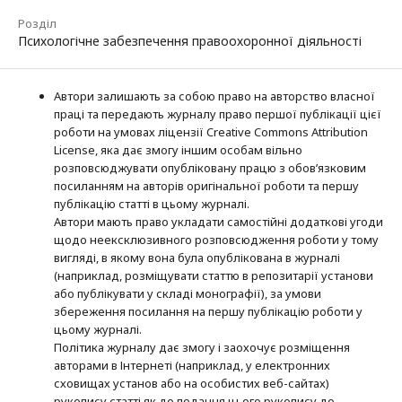
Розділ
Психологічне забезпечення правоохоронної діяльності
Автори залишають за собою право на авторство власної
праці та передають журналу право першої публікації цієї
роботи на умовах ліцензії Creative Commons Attribution
License, яка дає змогу іншим особам вільно
розповсюджувати опубліковану працю з обов’язковим
посиланням на авторів оригінальної роботи та першу
публікацію статті в цьому журналі.
Автори мають право укладати самостійні додаткові угоди
щодо неексклюзивного розповсюдження роботи у тому
вигляді, в якому вона була опублікована в журналі
(наприклад, розміщувати статтю в репозитарії установи
або публікувати у складі монографії), за умови
збереження посилання на першу публікацію роботи у
цьому журналі.
Політика журналу дає змогу і заохочує розміщення
авторами в Інтернеті (наприклад, у електронних
сховищах установ або на особистих веб-сайтах)
рукопису статті як до подання цього рукопису до