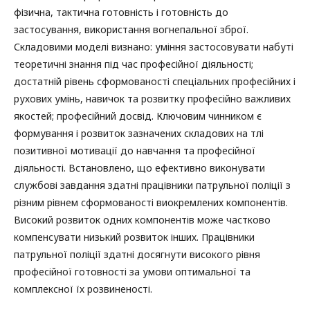
фізична, тактична готовність і готовність до
застосування, використання вогнепальної зброї.
Складовими моделі визнано: уміння застосовувати набуті
теоретичні знання під час професійної діяльності;
достатній рівень сформованості спеціальних професійних і
рухових умінь, навичок та розвитку професійно важливих
якостей; професійний досвід. Ключовим чинником є
формування і розвиток зазначених складових на тлі
позитивної мотивації до навчання та професійної
діяльності. Встановлено, що ефективно виконувати
службові завдання здатні працівники патрульної поліції з
різним рівнем сформованості виокремлених компонентів.
Високий розвиток одних компонентів може частково
компенсувати низький розвиток інших. Працівники
патрульної поліції здатні досягнути високого рівня
професійної готовності за умови оптимальної та
комплексної їх розвиненості.